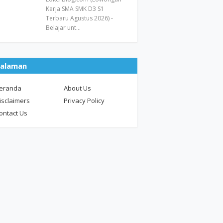
Kerja SMA SMK D3 S1
Terbaru Agustus 2026) -
Belajar unt…
alaman
eranda
About Us
isclaimers
Privacy Policy
ontact Us