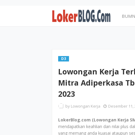
BUM
D3
Lowongan Kerja Ter
Mitra Adiperkasa T
2023
by
Lowongan Kerja
Desember 11, 
LokerBlog.com (Lowongan Kerja SM
mendapatkan keahlian dan nilai plus d
yang memang anda kuasai ataupun sesu