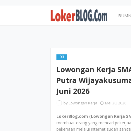
BUM
D3
Lowongan Kerja SMA
Putra Wijayakusuma
Juni 2026
by
Lowongan Kerja
Mei 30, 2026
LokerBlog.com (Lowongan Kerja SMA
membuat orang yang mencari pekerjaan 
pekerjaan melalui internet sudah sangat