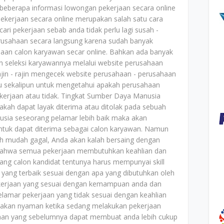
eberapa informasi lowongan pekerjaan secara online
pekerjaan secara online merupakan salah satu cara
ari pekerjaan sebab anda tidak perlu lagi susah -
rusahaan secara langsung karena sudah banyak
an calon karyawan secar online. Bahkan ada banyak
seleksi karyawannya melalui website perusahaan
ajin - rajin mengecek website perusahaan - perusahaan
u sekalipun untuk mengetahui apakah perusahaan
erjaan atau tidak. Tingkat Sumber Daya Manusia
kah dapat layak diterima atau ditolak pada sebuah
sia seseorang pelamar lebih baik maka akan
ntuk dapat diterima sebagai calon karyawan. Namun
ih mudah gagal, Anda akan kalah bersaing dengan
as bahwa semua pekerjaan membutuhkan keahlian dan
ng calon kandidat tentunya harus mempunyai skill
 yang terbaik sesuai dengan apa yang dibutuhkan oleh
pekerjaan yang sesuai dengan kemampuan anda dan
lamar pekerjaan yang tidak sesuai dengan keahlian
k akan nyaman ketika sedang melakukan pekerjaan
haan yang sebelumnya dapat membuat anda lebih cukup