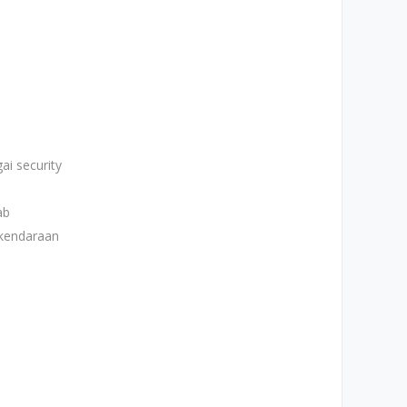
i security
ab
kendaraan