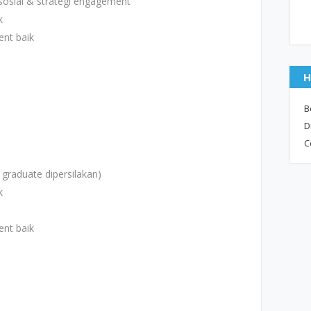
osial & strategi engagement
k
ent baik
H
B
D
C
 graduate dipersilakan)
k
ent baik