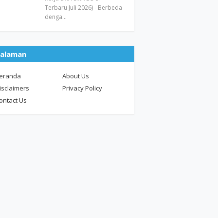
Terbaru Juli 2026) - Berbeda
denga…
alaman
eranda
About Us
isclaimers
Privacy Policy
ontact Us