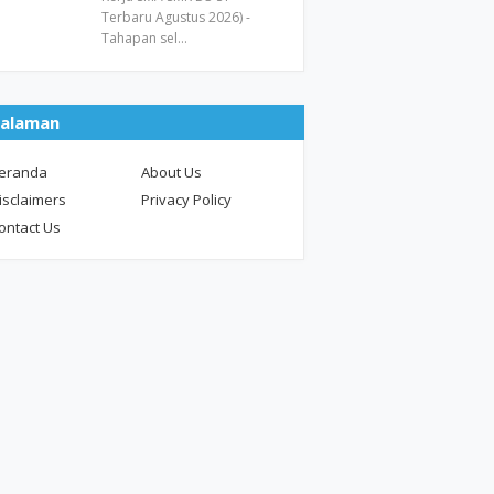
Terbaru Agustus 2026) -
Tahapan sel…
alaman
eranda
About Us
isclaimers
Privacy Policy
ontact Us