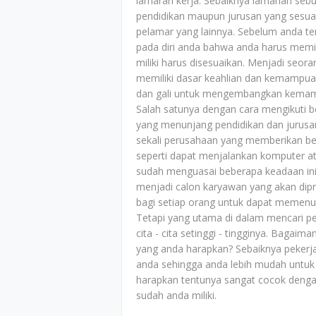
lamaran kerja. Sebaiknya lamarlah sebua
pendidikan maupun jurusan yang sesuai
pelamar yang lainnya. Sebelum anda te
pada diri anda bahwa anda harus memi
miliki harus disesuaikan. Menjadi seo
memiliki dasar keahlian dan kemampuan
dan gali untuk mengembangkan kemam
Salah satunya dengan cara mengikuti b
yang menunjang pendidikan dan jurusan 
sekali perusahaan yang memberikan bebe
seperti dapat menjalankan komputer a
sudah menguasai beberapa keadaan ini 
menjadi calon karyawan yang akan dip
bagi setiap orang untuk dapat memenuh
Tetapi yang utama di dalam mencari p
cita - cita setinggi - tingginya. Baga
yang anda harapkan? Sebaiknya pekerj
anda sehingga anda lebih mudah untuk
harapkan tentunya sangat cocok dengan
sudah anda miliki.