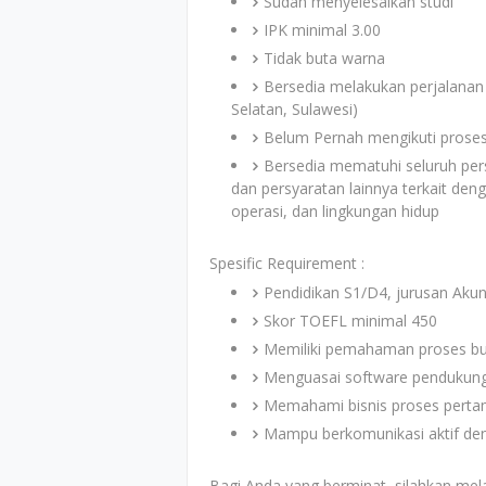
Sudah menyelesaikan studi
IPK minimal 3.00
Tidak buta warna
Bersedia melakukan perjalanan
Selatan, Sulawesi)
Belum Pernah mengikuti proses 
Bersedia mematuhi seluruh per
dan persyaratan lainnya terkait de
operasi, dan lingkungan hidup
Spesific Requirement :
Pendidikan S1/D4, jurusan Aku
Skor TOEFL minimal 450
Memiliki pemahaman proses bu
Menguasai software pendukung 
Memahami bisnis proses perta
Mampu berkomunikasi aktif den
Bagi Anda yang berminat, silahkan mel