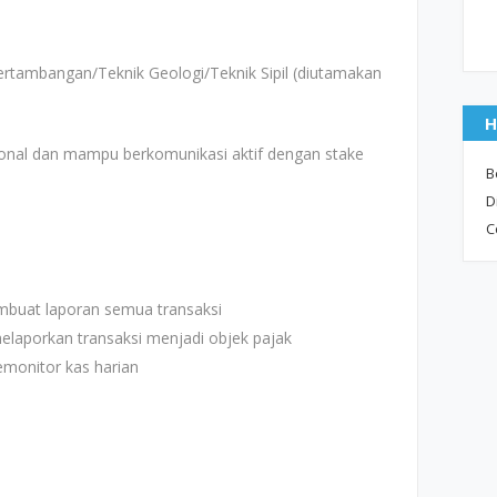
ertambangan/Teknik Geologi/Teknik Sipil (diutamakan
H
sonal dan mampu berkomunikasi aktif dengan stake
B
D
C
buat laporan semua transaksi
laporkan transaksi menjadi objek pajak
onitor kas harian​