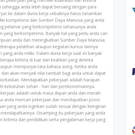
h pekerjaan yang memiliki kualifikasi dan kriteria
 sehingga anda lebih dapat bersaing dengan para
rjun ke dalam dunia kerja sebaiknya harus tanamkan
liki kompetensi dan Sumber Daya Manusia yang anda
rang pelamar yang berkompetensi seharusnya anda
 yang berkompetensi. Banyak hal yang perlu anda cari
puan anda dan meningkatkan Sumber Daya Manusia.
eberapa pelatihan ataupun kegiatan kursus lainnya
yang anda miliki. Dalam dunia kerja saat ini banyak
rapa kriteria di luar dari keahlian yang diminta
taupun mempunyai tata bahasa asing. Ketika anda
dan akan menjadi nilai tambah bagi anda untuk dapat
rioritaskan. Mendapatkan pekerjaan adalah harapan
i kebutuhan sehari - hari dan perekonomiannya.
ekerjaan adalah untuk masa depan anda dan meraih
imana anda mencari pekerjaan dan mendapatkan posisi
aan yang anda inginkan sudah sesuai dengan keinginan
 mendapatkannya. Disamping itu pekerjaan yang anda
 kriteria dan pendidikan serta pengalaman kerja yang