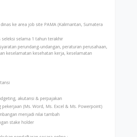
 dinas ke area job site PAMA (Kalimantan, Sumatera
seleksi selama 1 tahun terakhir
syaratan perundang-undangan, peraturan perusahaan,
ngan keselamatan kesehatan kerja, keselamatan
ntansi
dgeting, akutansi & perpajakan
pekerjaan (Ms. Word, Ms. Excel & Ms. Powerpoint)
mbangan menjadi nilai tambah
gan stake holder
akukan pendaftaran secara online :