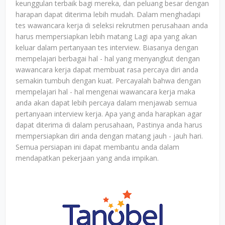
keunggulan terbaik bagi mereka, dan peluang besar dengan
harapan dapat diterima lebih mudah. Dalam menghadapi
tes wawancara kerja di seleksi rekrutmen perusahaan anda
harus mempersiapkan lebih matang Lagi apa yang akan
keluar dalam pertanyaan tes interview. Biasanya dengan
mempelajari berbagai hal - hal yang menyangkut dengan
wawancara kerja dapat membuat rasa percaya diri anda
semakin tumbuh dengan kuat. Percayalah bahwa dengan
mempelajari hal - hal mengenai wawancara kerja maka
anda akan dapat lebih percaya dalam menjawab semua
pertanyaan interview kerja. Apa yang anda harapkan agar
dapat diterima di dalam perusahaan, Pastinya anda harus
mempersiapkan diri anda dengan matang jauh - jauh hari.
Semua persiapan ini dapat membantu anda dalam
mendapatkan pekerjaan yang anda impikan.