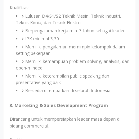
Kualifikasi :
Lulusan D4/S1/S2 Teknik Mesin, Teknik Industri,
Teknik Kimia, dan Teknik Elektro
Berpengalaman kerja min. 3 tahun sebagai leader
IPK minimal 3,30
Memiliki pengalaman memimpin kelompok dalam
setting pekerjaan
Memiliki kemampuan problem solving, analysis, dan
open-minded
Memiliki keterampilan public speaking dan
presentative yang baik
Bersedia ditempatkan di seluruh Indonesia
3. Marketing & Sales Development Program
Dirancang untuk mempersiapkan leader masa depan di
bidang commercial.