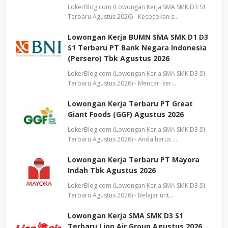
LokerBlog.com (Lowongan Kerja SMA SMK D3 S1
Terbaru Agustus 2026) - Kecocokan s…
Lowongan Kerja BUMN SMA SMK D1 D3
S1 Terbaru PT Bank Negara Indonesia
(Persero) Tbk Agustus 2026
LokerBlog.com (Lowongan Kerja SMA SMK D3 S1
Terbaru Agustus 2026) - Mencari ker…
Lowongan Kerja Terbaru PT Great
Giant Foods (GGF) Agustus 2026
LokerBlog.com (Lowongan Kerja SMA SMK D3 S1
Terbaru Agustus 2026) - Anda harus …
Lowongan Kerja Terbaru PT Mayora
Indah Tbk Agustus 2026
LokerBlog.com (Lowongan Kerja SMA SMK D3 S1
Terbaru Agustus 2026) - Belajar unt…
Lowongan Kerja SMA SMK D3 S1
Terbaru Lion Air Group Agustus 2026