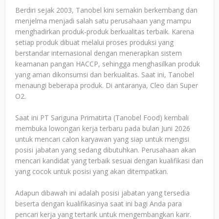
Berdiri sejak 2003, Tanobel kini semakin berkembang dan
menjelma menjadi salah satu perusahaan yang mampu
menghadirkan produk-produk berkualitas terbaik. Karena
setiap produk dibuat melalui proses produksi yang
berstandar internasional dengan menerapkan sistem
keamanan pangan HACCP, sehingga menghasilkan produk
yang aman dikonsumsi dan berkualitas. Saat ini, Tanobel
menaungi beberapa produk. Di antaranya, Cleo dan Super
O2.
Saat ini PT Sariguna Primatirta (Tanobel Food) kembali
membuka lowongan kerja terbaru pada bulan Juni 2026
untuk mencari calon karyawan yang siap untuk mengisi
posisi jabatan yang sedang dibutuhkan. Perusahaan akan
mencari kandidat yang terbaik sesuai dengan kualifikasi dan
yang cocok untuk posisi yang akan ditempatkan.
Adapun dibawah ini adalah posisi jabatan yang tersedia
beserta dengan kualifikasinya saat ini bagi Anda para
pencari kerja yang tertarik untuk mengembangkan karir.