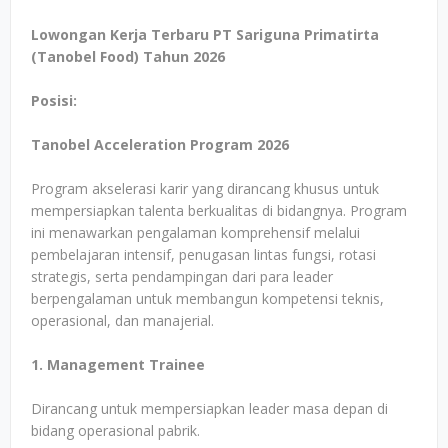
Lowongan Kerja Terbaru PT Sariguna Primatirta
(Tanobel Food) Tahun 2026
Posisi:
Tanobel Acceleration Program 2026
Program akselerasi karir yang dirancang khusus untuk
mempersiapkan talenta berkualitas di bidangnya. Program
ini menawarkan pengalaman komprehensif melalui
pembelajaran intensif, penugasan lintas fungsi, rotasi
strategis, serta pendampingan dari para leader
berpengalaman untuk membangun kompetensi teknis,
operasional, dan manajerial.
1. Management Trainee
Dirancang untuk mempersiapkan leader masa depan di
bidang operasional pabrik.