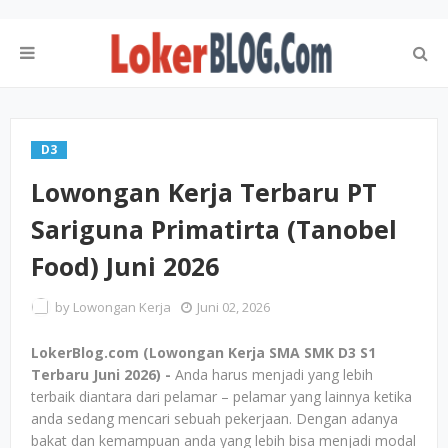
D3
Lowongan Kerja Terbaru PT
Sariguna Primatirta (Tanobel
Food) Juni 2026
by
Lowongan Kerja
Juni 02, 2026
LokerBlog.com (Lowongan Kerja SMA SMK D3 S1
Terbaru Juni 2026) -
Anda harus menjadi yang lebih
terbaik diantara dari pelamar – pelamar yang lainnya ketika
anda sedang mencari sebuah pekerjaan. Dengan adanya
bakat dan kemampuan anda yang lebih bisa menjadi modal