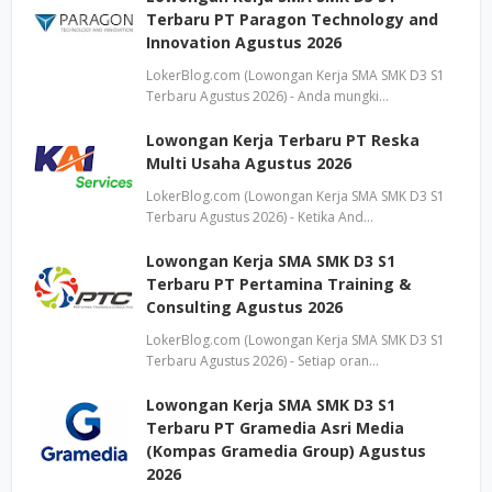
Terbaru PT Paragon Technology and
Innovation Agustus 2026
LokerBlog.com (Lowongan Kerja SMA SMK D3 S1
Terbaru Agustus 2026) - Anda mungki…
Lowongan Kerja Terbaru PT Reska
Multi Usaha Agustus 2026
LokerBlog.com (Lowongan Kerja SMA SMK D3 S1
Terbaru Agustus 2026) - Ketika And…
Lowongan Kerja SMA SMK D3 S1
Terbaru PT Pertamina Training &
Consulting Agustus 2026
LokerBlog.com (Lowongan Kerja SMA SMK D3 S1
Terbaru Agustus 2026) - Setiap oran…
Lowongan Kerja SMA SMK D3 S1
Terbaru PT Gramedia Asri Media
(Kompas Gramedia Group) Agustus
2026