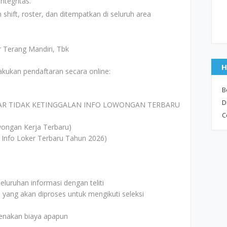
ntegritas.
shift, roster, dan ditempatkan di seluruh area
r Terang Mandiri, Tbk
H
akukan pendaftaran secara online:
B
D
AR TIDAK KETINGGALAN INFO LOWONGAN TERBARU
C
ongan Kerja Terbaru)
 Info Loker Terbaru Tahun 2026)
uruhan informasi dengan teliti
i yang akan diproses untuk mengikuti seleksi
kenakan biaya apapun