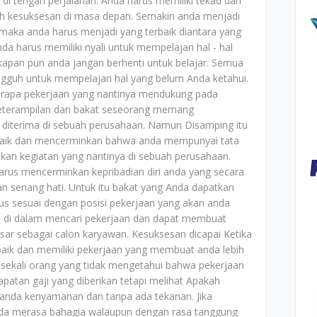
i tengah perjalanan. Anda harus memiliki tekad dan
h kesuksesan di masa depan. Semakin anda menjadi
maka anda harus menjadi yang terbaik diantara yang
nda harus memiliki nyali untuk mempelajari hal - hal
apan pun anda jangan berhenti untuk belajar. Semua
gguh untuk mempelajari hal yang belum Anda ketahui.
rapa pekerjaan yang nantinya mendukung pada
 Keterampilan dan bakat seseorang memang
diterima di sebuah perusahaan. Namun Disamping itu
 baik dan mencerminkan bahwa anda mempunyai tata
an kegiatan yang nantinya di sebuah perusahaan.
arus mencerminkan kepribadian diri anda yang secara
n senang hati. Untuk itu bakat yang Anda dapatkan
us sesuai dengan posisi pekerjaan yang akan anda
h di dalam mencari pekerjaan dan dapat membuat
esar sebagai calon karyawan. Kesuksesan dicapai Ketika
ik dan memiliki pekerjaan yang membuat anda lebih
sekali orang yang tidak mengetahui bahwa pekerjaan
ndapatan gaji yang diberikan tetapi melihat Apakah
anda kenyamanan dan tanpa ada tekanan. Jika
da merasa bahagia walaupun dengan rasa tanggung