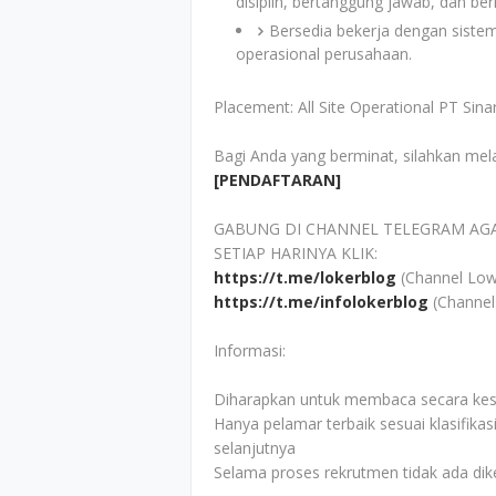
disiplin, bertanggung jawab, dan beri
Bersedia bekerja dengan sistem 
operasional perusahaan.
Placement: All Site Operational PT Sina
Bagi Anda yang berminat, silahkan mel
[PENDAFTARAN]
GABUNG DI CHANNEL TELEGRAM AG
SETIAP HARINYA KLIK:
https://t.me/lokerblog
(Channel Low
https://t.me/infolokerblog
(Channel
Informasi:
Diharapkan untuk membaca secara kesel
Hanya pelamar terbaik sesuai klasifikas
selanjutnya
Selama proses rekrutmen tidak ada di