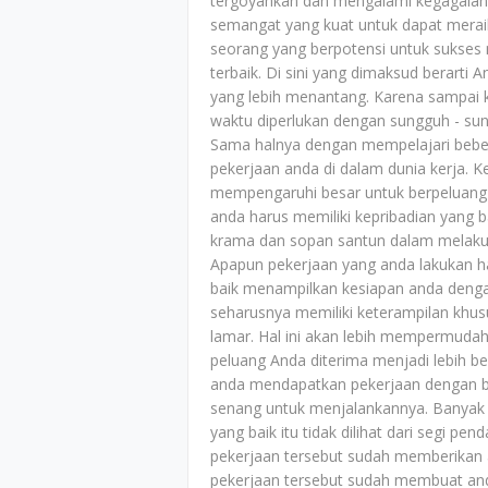
tergoyahkan dan mengalami kegagalan d
semangat yang kuat untuk dapat merai
seorang yang berpotensi untuk sukses 
terbaik. Di sini yang dimaksud berarti A
yang lebih menantang. Karena sampai k
waktu diperlukan dengan sungguh - sun
Sama halnya dengan mempelajari bebe
pekerjaan anda di dalam dunia kerja.
mempengaruhi besar untuk berpeluang 
anda harus memiliki kepribadian yang
krama dan sopan santun dalam melakuk
Apapun pekerjaan yang anda lakukan h
baik menampilkan kesiapan anda denga
seharusnya memiliki keterampilan khus
lamar. Hal ini akan lebih mempermuda
peluang Anda diterima menjadi lebih b
anda mendapatkan pekerjaan dengan ba
senang untuk menjalankannya. Banyak 
yang baik itu tidak dilihat dari segi pe
pekerjaan tersebut sudah memberikan 
pekerjaan tersebut sudah membuat an