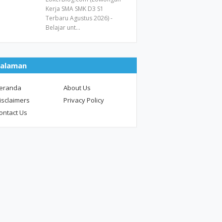
Kerja SMA SMK D3 S1
Terbaru Agustus 2026) -
Belajar unt…
alaman
eranda
About Us
isclaimers
Privacy Policy
ontact Us