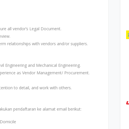
sure all vendor’s Legal Document.
eview.
erm relationships with vendors and/or suppliers.
il Engineering and Mechanical Engineering.
xperience as Vendor Management/ Procurement.
ttention to detail, and work with others.
akukan pendaftaran ke alamat email berikut:
_Domicile