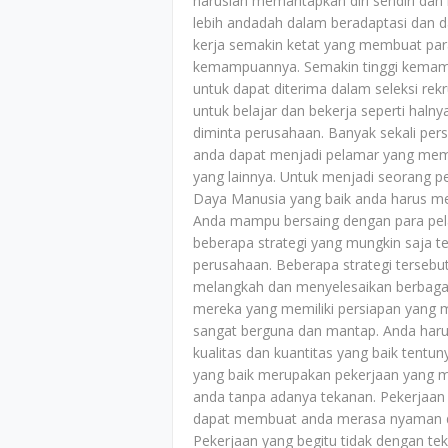
haruslah memantapkan diri sendiri da
lebih andadah dalam beradaptasi dan da
kerja semakin ketat yang membuat para
kemampuannya. Semakin tinggi kemam
untuk dapat diterima dalam seleksi rek
untuk belajar dan bekerja seperti haln
diminta perusahaan. Banyak sekali pers
anda dapat menjadi pelamar yang mem
yang lainnya. Untuk menjadi seorang 
Daya Manusia yang baik anda harus me
Anda mampu bersaing dengan para pel
beberapa strategi yang mungkin saja t
perusahaan. Beberapa strategi tersebu
melangkah dan menyelesaikan berbagai
mereka yang memiliki persiapan yang m
sangat berguna dan mantap. Anda haru
kualitas dan kuantitas yang baik tentu
yang baik merupakan pekerjaan yang m
anda tanpa adanya tekanan. Pekerjaan ya
dapat membuat anda merasa nyaman da
Pekerjaan yang begitu tidak dengan t