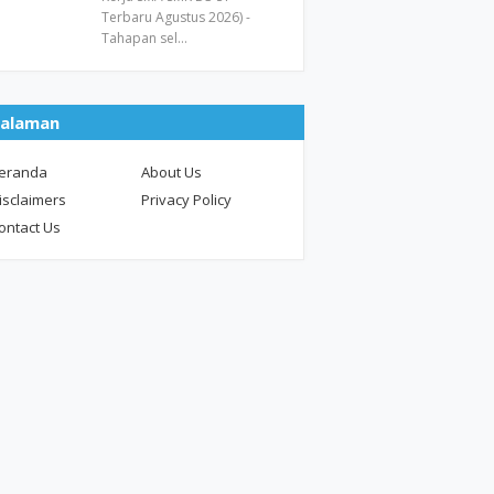
Terbaru Agustus 2026) -
Tahapan sel…
alaman
eranda
About Us
isclaimers
Privacy Policy
ontact Us