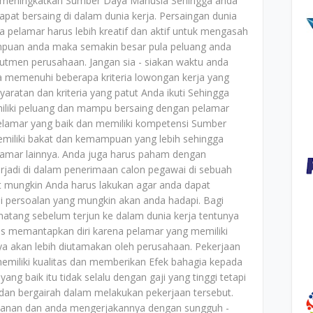
n meningkatkan Sumber Daya Manusia Sehingga anda
pat bersaing di dalam dunia kerja. Persaingan dunia
 pelamar harus lebih kreatif dan aktif untuk mengasah
puan anda maka semakin besar pula peluang anda
rutmen perusahaan. Jangan sia - siakan waktu anda
ya memenuhi beberapa kriteria lowongan kerja yang
yaratan dan kriteria yang patut Anda ikuti Sehingga
iliki peluang dan mampu bersaing dengan pelamar
pelamar yang baik dan memiliki kompetensi Sumber
miliki bakat dan kemampuan yang lebih sehingga
amar lainnya. Anda juga harus paham dengan
erjadi di dalam penerimaan calon pegawai di sebuah
t mungkin Anda harus lakukan agar anda dapat
 persoalan yang mungkin akan anda hadapi. Bagi
atang sebelum terjun ke dalam dunia kerja tentunya
s memantapkan diri karena pelamar yang memiliki
nya akan lebih diutamakan oleh perusahaan. Pekerjaan
emiliki kualitas dan memberikan Efek bahagia kepada
ng baik itu tidak selalu dengan gaji yang tinggi tetapi
n bergairah dalam melakukan pekerjaan tersebut.
ekanan dan anda mengerjakannya dengan sungguh -