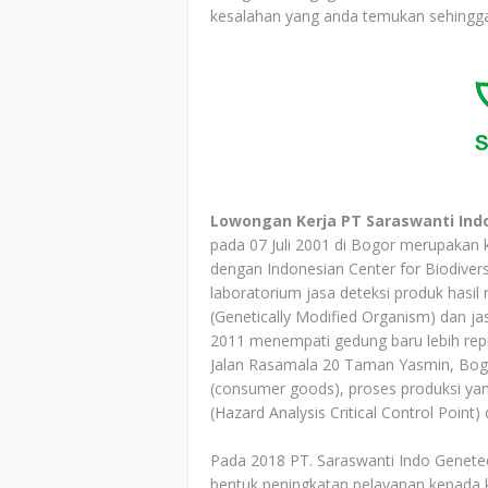
kesalahan yang anda temukan sehingga
Lowongan Kerja PT Saraswanti Ind
pada 07 Juli 2001 di Bogor merupakan
dengan Indonesian Center for Biodiver
laboratorium jasa deteksi produk hasil
(Genetically Modified Organism) dan ja
2011 menempati gedung baru lebih repre
Jalan Rasamala 20 Taman Yasmin, Bo
(consumer goods), proses produksi ya
(Hazard Analysis Critical Control Point
Pada 2018 PT. Saraswanti Indo Genete
bentuk peningkatan pelayanan kepada 