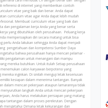
 bagaimana cara membuat CV dengan benar dan dengan
li referensi di internet yang memberikan contoh
iculum vitae yang baik dan benar. Anda dapat
an curriculum vitae agar Anda dapat lebih mudah
esional. Membuat curriculum vitae yang baik dan
ata dan pengalaman kerja Anda yang benar serta
erja yang dibutuhkan oleh perusahaan. Peluang kerja
 Anda mempersiapkan diri secara matang untuk bisa
ang perlu Anda lakukan sehingga Anda dapat menjadi
udang pengetahuan dan kompetensi Sumber Daya
mengetahui bahwa perusahaan hanya mencari pelamar -
iliki pengalaman untuk menangani dan mampu
yang mereka butuhkan. Untuk itulah Setiap perusahaan
k menemukan calon karyawan berpotensi yang
ereka inginkan. Di sinilah menguji letak keseriusan
emiliki kesiapan dalam menerima tantangan. Banyak
n dalam mencari pekerjaan ataupun lamarannya tidak
dak menyurutkan langkah Anda untuk mencari pekerjaan
ekerjaan, Anda harus melakukan persiapan yang matang
rapa tantangan dalam proses perekrutan. Dengan
ah mengetahui Dimana letak kekurangan dan