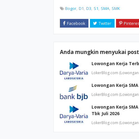
Bogor
D1
D3
S1
SMA
SMK
Anda mungkin menyukai posti
Lowongan Kerja Terba
LokerBlog.com (Lowongan K
Lowongan Kerja SMA S
LokerBlog.com (Lowongan K
Lowongan Kerja SMA 
Tbk Juli 2026
LokerBlog.com (Lowongan K