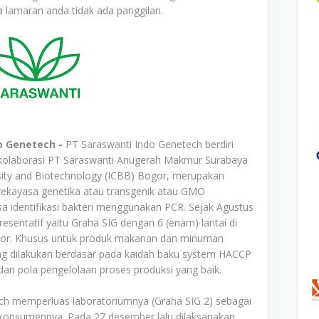
 lamaran anda tidak ada panggilan.
o Genetech -
PT Saraswanti Indo Genetech berdiri
 kolaborasi PT Saraswanti Anugerah Makmur Surabaya
sity and Biotechnology (ICBB) Bogor, merupakan
 rekayasa genetika atau transgenik atau GMO
sa identifikasi bakteri menggunakan PCR. Sejak Agustus
sentatif yaitu Graha SIG dengan 6 (enam) lantai di
gor. Khusus untuk produk makanan dan minuman
ng dilakukan berdasar pada kaidah baku system HACCP
) dan pola pengelolaan proses produksi yang baik.
ch memperluas laboratoriumnya (Graha SIG 2) sebagai
konsumennya. Pada 27 desember lalu dilaksanakan