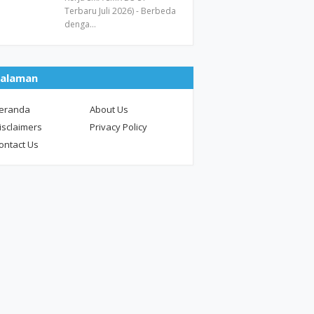
Terbaru Juli 2026) - Berbeda
denga…
alaman
eranda
About Us
isclaimers
Privacy Policy
ontact Us