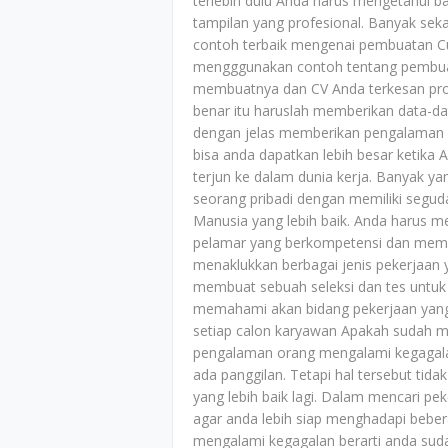
terlebih dulu Anda harus mengetahui
tampilan yang profesional. Banyak seka
contoh terbaik mengenai pembuatan Cur
mengggunakan contoh tentang pembuat
membuatnya dan CV Anda terkesan prof
benar itu haruslah memberikan data-d
dengan jelas memberikan pengalaman k
bisa anda dapatkan lebih besar ketika
terjun ke dalam dunia kerja. Banyak y
seorang pribadi dengan memiliki seg
Manusia yang lebih baik. Anda harus 
pelamar yang berkompetensi dan mem
menaklukkan berbagai jenis pekerjaan 
membuat sebuah seleksi dan tes untu
memahami akan bidang pekerjaan yang m
setiap calon karyawan Apakah sudah m
pengalaman orang mengalami kegagala
ada panggilan. Tetapi hal tersebut ti
yang lebih baik lagi. Dalam mencari p
agar anda lebih siap menghadapi bebe
mengalami kegagalan berarti anda sud