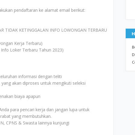
akukan pendaftaran ke alamat email berikut:
AR TIDAK KETINGGALAN INFO LOWONGAN TERBARU
H
ongan Kerja Terbaru)
B
 Info Loker Terbaru Tahun 2023)
D
C
uruhan informasi dengan teliti
i yang akan diproses untuk mengikuti seleksi
kenakan biaya apapun
Anda para pencari kerja dan jangan lupa untuk
rabat yang membutuhkan.
N, CPNS & Swasta lainnya kunjungi