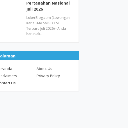
Pertanahan Nasional
Juli 2026
LokerBlog.com (Lowongan
Kerja SMA SMK D3 S1
Terbaru Juli 2026) - Anda
harus ak…
alaman
eranda
About Us
isclaimers
Privacy Policy
ontact Us