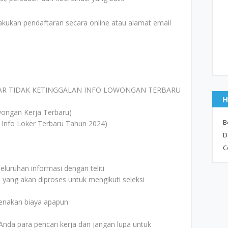
akukan pendaftaran secara online atau alamat email
AR TIDAK KETINGGALAN INFO LOWONGAN TERBARU
H
ongan Kerja Terbaru)
B
 Info Loker Terbaru Tahun 2024)
D
C
uruhan informasi dengan teliti
i yang akan diproses untuk mengikuti seleksi
kenakan biaya apapun
Anda para pencari kerja dan jangan lupa untuk