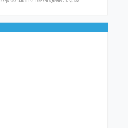
Kerja SMA SMK D3 S1 Terbaru Agustus 2026) - Me…