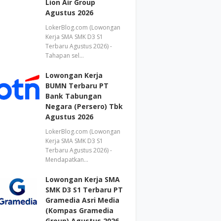
Lion Air Group
Agustus 2026
LokerBlog.com (Lowongan
Kerja SMA SMK D3 S1
Terbaru Agustus 2026) -
Tahapan sel…
Lowongan Kerja
BUMN Terbaru PT
Bank Tabungan
Negara (Persero) Tbk
Agustus 2026
LokerBlog.com (Lowongan
Kerja SMA SMK D3 S1
Terbaru Agustus 2026) -
Mendapatkan…
Lowongan Kerja SMA
SMK D3 S1 Terbaru PT
Gramedia Asri Media
(Kompas Gramedia
Group) Agustus 2026