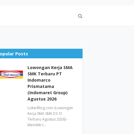
opular Posts
Lowongan Kerja SMA
SMK Terbaru PT
Indomarco
Prismatama
(Indomaret Group)
Agustus 2026
LokerBlog.com (Lowongan
Kerja SMA SMK D3 S1
Terbaru Agustus 2026) -
Memiliki t…