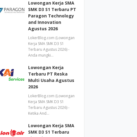
Lowongan Kerja SMA
SMK D3 S1 Terbaru PT
Paragon Technology
and Innovation
Agustus 2026
LokerBlog.com (Lowongan
Kerja SMA SMK D3 S1
Terbaru Agustus 2026) -
Anda mungki…
Lowongan Kerja
Terbaru PT Reska
Multi Usaha Agustus
2026
LokerBlog.com (Lowongan
Kerja SMA SMK D3 S1
Terbaru Agustus 2026) -
Ketika And…
Lowongan Kerja SMA
SMK D3 S1 Terbaru