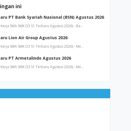
ngan ini
aru PT Bank Syariah Nasional (BSN) Agustus 2026
Kerja SMA SMK D3 S1 Terbaru Agustus 2026) - Ba…
aru Lion Air Group Agustus 2026
Kerja SMA SMK D3 S1 Terbaru Agustus 2026) - Me…
aru PT Armetalindo Agustus 2026
Kerja SMA SMK D3 S1 Terbaru Agustus 2026) - Me…