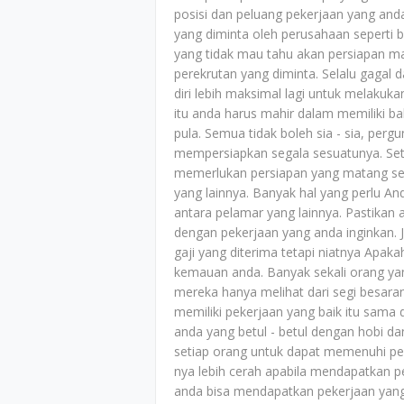
posisi dan peluang pekerjaan yang and
yang diminta oleh perusahaan seperti
yang tidak mau tahu akan persiapan ma
perekrutan yang diminta. Selalu gaga
diri lebih maksimal lagi untuk melaku
itu anda harus mahir dalam memiliki b
pula. Semua tidak boleh sia - sia, pe
mempersiapkan segala sesuatunya. Set
memerlukan persiapan yang matang se
yang lainnya. Banyak hal yang perlu An
antara pelamar yang lainnya. Pastikan 
dengan pekerjaan yang anda inginkan. 
gaji yang diterima tetapi niatnya Apaka
kemauan anda. Banyak sekali orang ya
mereka hanya melihat dari segi besaran
memiliki pekerjaan yang baik itu sama 
anda yang betul - betul dengan hobi da
setiap orang untuk dapat memenuhi pe
nya lebih cerah apabila mendapatkan 
anda bisa mendapatkan pekerjaan yang