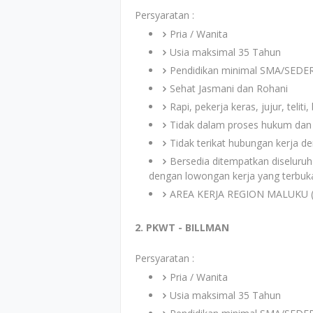
Persyaratan :
Pria / Wanita
Usia maksimal 35 Tahun
Pendidikan minimal SMA/SEDE
Sehat Jasmani dan Rohani
Rapi, pekerja keras, jujur, tel
Tidak dalam proses hukum dan
Tidak terikat hubungan kerja de
Bersedia ditempatkan diseluru
dengan lowongan kerja yang terbuk
AREA KERJA REGION MALUKU (
2. PKWT - BILLMAN
Persyaratan :
Pria / Wanita
Usia maksimal 35 Tahun