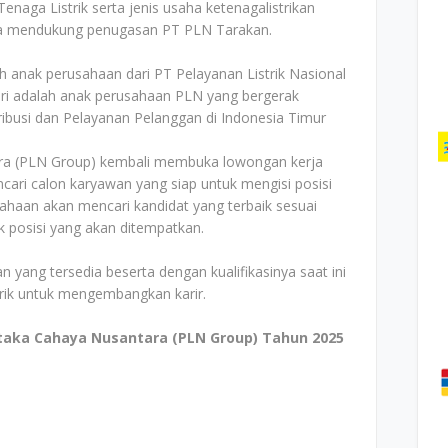
enaga Listrik serta jenis usaha ketenagalistrikan
na mendukung penugasan PT PLN Tarakan.
 anak perusahaan dari PT Pelayanan Listrik Nasional
ri adalah anak perusahaan PLN yang bergerak
ribusi dan Pelayanan Pelanggan di Indonesia Timur
ara (PLN Group) kembali membuka lowongan kerja
cari calon karyawan yang siap untuk mengisi posisi
ahaan akan mencari kandidat yang terbaik sesuai
k posisi yang akan ditempatkan.
n yang tersedia beserta dengan kualifikasinya saat ini
arik untuk mengembangkan karir.
taka Cahaya Nusantara (PLN Group) Tahun 2025