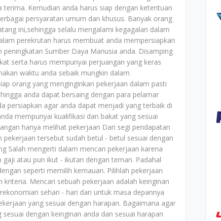
a terima. Kemudian anda harus siap dengan ketentuan
 berbagai persyaratan umum dan khusus. Banyak orang
tang ini,sehingga selalu mengalami kegagalan dalam
l dalam perekrutan harus membuat anda mempersiapkan
kan peningkatan Sumber Daya Manusia anda. Disamping
akat serta harus mempunyai perjuangan yang keras
rgunakan waktu anda sebaik mungkin dalam
iap orang yang menginginkan pekerjaan dalam pasti
hingga anda dapat bersaing dengan para pelamar
da persiapkan agar anda dapat menjadi yang terbaik di
anda mempunyai kualifikasi dan bakat yang sesuai
Jangan hanya melihat pekerjaan Dari segi pendapatan
h pekerjaan tersebut sudah betul - betul sesuai dengan
ng Salah mengerti dalam mencari pekerjaan karena
 gaji atau pun ikut - ikutan dengan teman. Padahal
dengan seperti memilih kemauan. Pilihlah pekerjaan
n kriteria. Mencari sebuah pekerjaan adalah keinginan
rekonomian sehari - hari dan untuk masa depannya
pekerjaan yang sesuai dengan harapan. Bagaimana agar
 sesuai dengan keinginan anda dan sesuai harapan