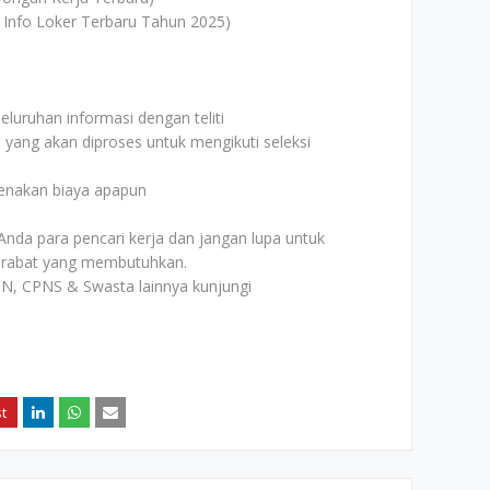
 Info Loker Terbaru Tahun 2025)
uruhan informasi dengan teliti
i yang akan diproses untuk mengikuti seleksi
kenakan biaya apapun
Anda para pencari kerja dan jangan lupa untuk
rabat yang membutuhkan.
N, CPNS & Swasta lainnya kunjungi