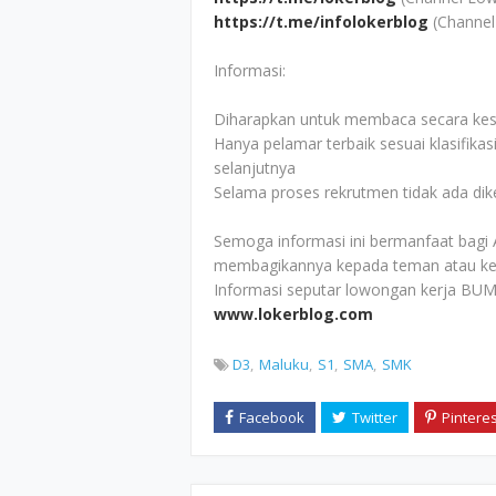
https://t.me/infolokerblog
(Channel
Informasi:
Diharapkan untuk membaca secara kesel
Hanya pelamar terbaik sesuai klasifikas
selanjutnya
Selama proses rekrutmen tidak ada di
Semoga informasi ini bermanfaat bagi 
membagikannya kepada teman atau ke
Informasi seputar lowongan kerja BUM
www.lokerblog.com
D3
Maluku
S1
SMA
SMK