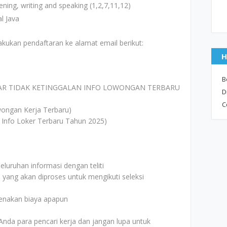
tening, writing and speaking (1,2,7,11,12)
al Java
akukan pendaftaran ke alamat email berikut:
H
B
AR TIDAK KETINGGALAN INFO LOWONGAN TERBARU
D
C
ongan Kerja Terbaru)
 Info Loker Terbaru Tahun 2025)
uruhan informasi dengan teliti
i yang akan diproses untuk mengikuti seleksi
kenakan biaya apapun
Anda para pencari kerja dan jangan lupa untuk