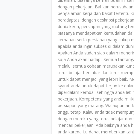
diberikan. Biasanya kemampuan ini sang
dengan pekerjaan, Bahkan perusahaan
pengalaman kerja dan bakat tertentu k
beradaptasi dengan deskripsi pekerjaan 
dunia kerja, persiapan yang matang ter
biasanya mendapatkan kemudahan dalam
kemauan serta persiapan yang cukup m
apabila anda ingin sukses di dalam dun
Apakah Anda sudah siap dalam menerim
saja Anda akan hadapi. Semua tantanga
melalui semua cobaan merupakan kunci
terus belajar bersabar dan terus memp
untuk dapat menjadi yang lebih baik. 
syarat anda untuk dapat terjun ke dala
diperdalam kembali sehingga anda lebi
pekerjaan. Kompetensi yang anda miliki
persiapan yang matang. Walaupun and
tinggi, tetapi Kalau anda tidak mempu
dengan mereka yang terus belajar dan 
mencari pekerjaan. Ada baiknya anda
anda karena itu dapat memberikan tant