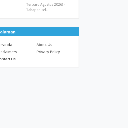
Terbaru Agustus 2026) -
Tahapan sel…
alaman
eranda
About Us
isclaimers
Privacy Policy
ontact Us