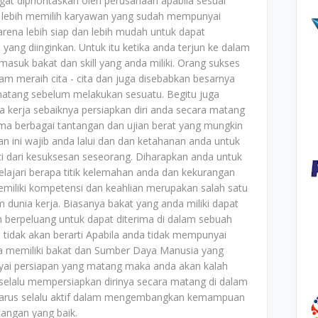
at diprioritaskan oleh perusahaan apabila sesuai
 lebih memilih karyawan yang sudah mempunyai
arena lebih siap dan lebih mudah untuk dapat
yang diinginkan. Untuk itu ketika anda terjun ke dalam
masuk bakat dan skill yang anda miliki. Orang sukses
 meraih cita - cita dan juga disebabkan besarnya
atang sebelum melakukan sesuatu. Begitu juga
ia kerja sebaiknya persiapkan diri anda secara matang
a berbagai tantangan dan ujian berat yang mungkin
n ini wajib anda lalui dan dan ketahanan anda untuk
 dari kesuksesan seseorang. Diharapkan anda untuk
elajari berapa titik kelemahan anda dan kekurangan
Memiliki kompetensi dan keahlian merupakan salah satu
m dunia kerja. Biasanya bakat yang anda miliki dapat
h berpeluang untuk dapat diterima di dalam sebuah
 tidak akan berarti Apabila anda tidak mempunyai
a memiliki bakat dan Sumber Daya Manusia yang
nyai persiapan yang matang maka anda akan kalah
selalu mempersiapkan dirinya secara matang di dalam
 harus selalu aktif dalam mengembangkan kemampuan
angan yang baik.