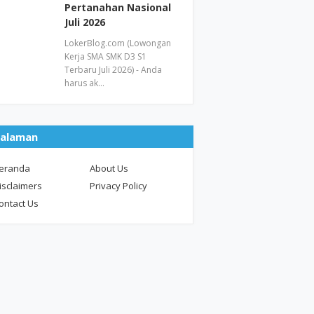
Pertanahan Nasional
Juli 2026
LokerBlog.com (Lowongan
Kerja SMA SMK D3 S1
Terbaru Juli 2026) - Anda
harus ak…
alaman
eranda
About Us
isclaimers
Privacy Policy
ontact Us