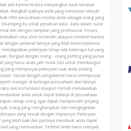
idak ada karena ini bisa menyangkut surat lamaran
ekali. Alangkah baiknya anda yang menyusun sebuah
pihak HRD perusahaan menilai anda sebagai orang yang
. Disamping itu untuk penulisan kata - kata dalam surat
rmal dan dengan tampilan yang profesional. Proses
mbulkan rasa stres tersendiri ataupun tertekan karena
tat dengan pelamar lainnya yang lebih berkompetensi.
it mendapatkan pekerjaan tetapi ada beberapa hal yang
jaan. Bergaul dengan orang - orang penting yang punya
hal yang harus anda jalin mulai Dini untuk membangun
ting yang mempunyai pekerjaan saat anda sedang
erjaan. Sesuai dengan pengalaman harus mempunyai
eperti manajer di berbagai perusahaan dan lainnya
eraksi dan komunikasi ataupun Pernah menawarkan
endasikan anda untuk dapat bekerja di perusahaan
arapan setiap orang agar dapat memperoleh jenjang
 Banyak orang yang mengharapkan dan menginginkan
ekerjaan yang sesuai dengan impiannya. Pekerjaan
r yang lebih baik dan pastinya membuat anda dapat
asil yang memuaskan. Terlebih anda harus menjadi