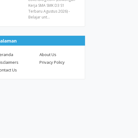
Kerja SMA SMK D3 S1
Terbaru Agustus 2026) -
Belajar unt…
alaman
eranda
About Us
isclaimers
Privacy Policy
ontact Us