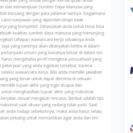
 pekerjaan yang sesuai dengan kemampuan anda.
alitas dan kemampuan Sumber Daya Manusia yang
tuk bersaing dengan para pelamar lainnya. Bagaimana
 calon karyawan yang diperoleh tetapi tidak
ja yang kompetitif. Diharuskan anda untuk terus bisa
sebuah kualitas sumber daya manusia yang menunjang
engikuti tahapan wawancara kerja sebaiknya Anda
saja yang nantinya akan ditanyakan ketika di dalam
i pertanyaan umum yang biasanya keluar di dalam tes
a harus mengetahui profil mengenai perusahaan yang
ri pekerjaan yang anda inginkan tersebut. Karena
 seleksi wawancara kerja. Bila anda memiliki jawaban
uang yang besar untuk dapat diterima di sebuah
emiliki tujuan akhir yang ingin dicapai dan
ntuk menghasilkan tujuan akhir yang maksimal.
 berjalan sesuai mengikuti rencana. Berikut adalah tips
maksimal saat situasi yang sedang tidak pasti. Saat
rnah anda hadapi sebelumnya, maka anda harus selalu
temukan peluang untuk memastikan agar anda dan tim