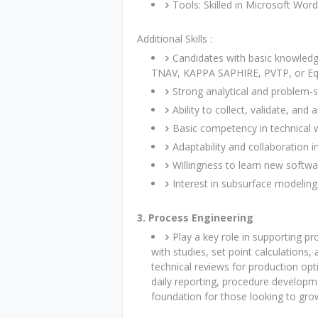
Tools: Skilled in Microsoft Wor
Additional Skills :
Candidates with basic knowledg
TNAV, KAPPA SAPHIRE, PVTP, or Equi
Strong analytical and problem-so
Ability to collect, validate, and
Basic competency in technical w
Adaptability and collaboration i
Willingness to learn new softw
Interest in subsurface modeling
3. Process Engineering
Play a key role in supporting pr
with studies, set point calculations,
technical reviews for production op
daily reporting, procedure developme
foundation for those looking to grow