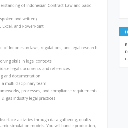
erstanding of Indonesian Contract Law and basic
(spoken and written).
d, Excel, and PowerPoint.
H
B
 of Indonesian laws, regulations, and legal research
D
C
lving skills in legal contexts
validate legal documents and references
ing and documentation
n a multi disciplinary team
 frameworks, processes, and compliance requirements
l & gas industry legal practices
bsurface activities through data gathering, quality
namic simulation models. You will handle production,