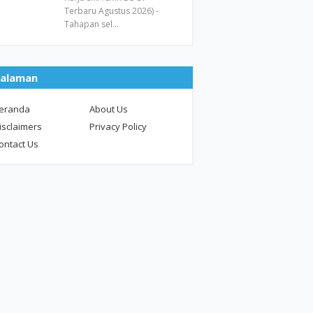
Terbaru Agustus 2026) -
Tahapan sel…
alaman
eranda
About Us
isclaimers
Privacy Policy
ontact Us