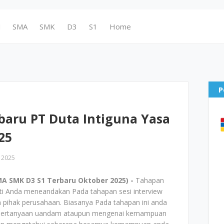
N
SMA
SMK
D3
S1
Home
P
baru PT Duta Intiguna Yasa
25
 2025
A SMK D3 S1 Terbaru Oktober 2025) -
Tahapan
sti Anda meneandakan Pada tahapan sesi interview
 pihak perusahaan. Biasanya Pada tahapan ini anda
- pertanyaan uandam ataupun mengenai kemampuan