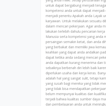
yang anda miliki. Setiap perusahaan 
untuk dapat bergabung menjadi tenaga 
kompetensi anda untuk dapat menjadi c
menjadi penentu Apakah anda Layak unt
karyawan. Untuk melakukan sesuatu dib
dalam mencari pekerjaan. Agar anda m
lakukan terlebih dahulu pencarian ker
Manusia serta kompetensi yang anda mili
persaingan semakin ketat, dan anda d
yang berbakat dan memiliki jiwa kemau
keahlian yang dapat anda andalkan pa
dapat ketika anda sedang mencari peke
anda dapatkan kurang menerima dan ti
sebaiknya berbenah diri lebih baik ka
diperlukan usaha dan kerja keras. Ban
adalah hal yang sangat sulit, tetapi 
yang susah bagi mereka yang tidak mem
yang tidak bisa mendapatkan pekerjaa
belum mempunyai kualitas dan kualifi
terjadi bahwa kualitas sumber daya ma
dan pembelajaran anda untuk meningka