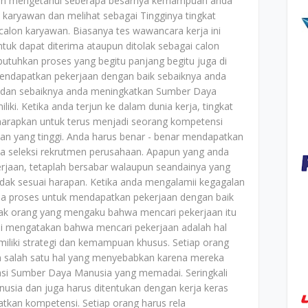
ingin mengetahui seberapa besarnya kemampuan anda
karyawan dan melihat sebagai Tingginya tingkat
alon karyawan. Biasanya tes wawancara kerja ini
uk dapat diterima ataupun ditolak sebagai calon
utuhkan proses yang begitu panjang begitu juga di
endapatkan pekerjaan dengan baik sebaiknya anda
ja dan sebaiknya anda meningkatkan Sumber Daya
ki. Ketika anda terjun ke dalam dunia kerja, tingkat
iharapkan untuk terus menjadi seorang kompetensi
an yang tinggi. Anda harus benar - benar mendapatkan
da seleksi rekrutmen perusahaan. Apapun yang anda
rjaan, tetaplah bersabar walaupun seandainya yang
dak sesuai harapan. Ketika anda mengalamii kegagalan
rena proses untuk mendapatkan pekerjaan dengan baik
yak orang yang mengaku bahwa mencari pekerjaan itu
kami mengatakan bahwa mencari pekerjaan adalah hal
iliki strategi dan kemampuan khusus. Setiap orang
n salah satu hal yang menyebabkan karena mereka
kasi Sumber Daya Manusia yang memadai. Seringkali
nusia dan juga harus ditentukan dengan kerja keras
tkan kompetensi. Setiap orang harus rela