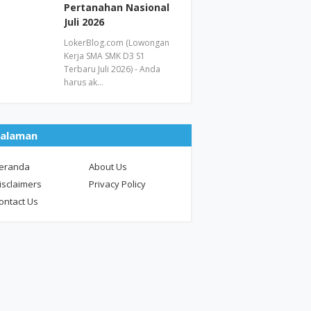
Pertanahan Nasional
Juli 2026
LokerBlog.com (Lowongan
Kerja SMA SMK D3 S1
Terbaru Juli 2026) - Anda
harus ak…
alaman
eranda
About Us
isclaimers
Privacy Policy
ontact Us