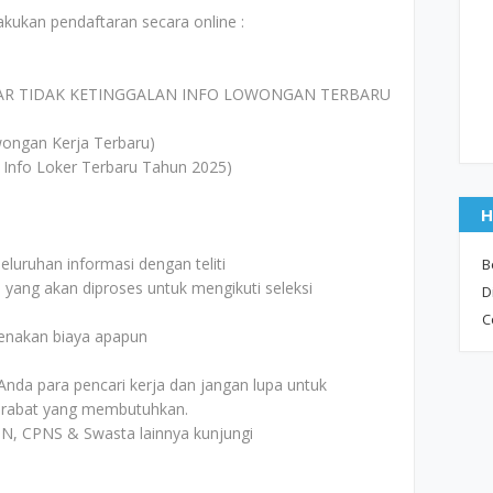
akukan pendaftaran secara online :
AR TIDAK KETINGGALAN INFO LOWONGAN TERBARU
ongan Kerja Terbaru)
 Info Loker Terbaru Tahun 2025)
H
uruhan informasi dengan teliti
B
i yang akan diproses untuk mengikuti seleksi
D
C
kenakan biaya apapun
Anda para pencari kerja dan jangan lupa untuk
rabat yang membutuhkan.
N, CPNS & Swasta lainnya kunjungi