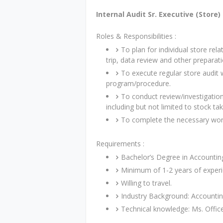
Internal Audit Sr. Executive (Store)
Roles & Responsibilities :
To plan for individual store rela
trip, data review and other preparati
To execute regular store audit
program/procedure.
To conduct review/investigation
including but not limited to stock ta
To complete the necessary work
Requirements :
Bachelor’s Degree in Accountin
Minimum of 1-2 years of experie
Willing to travel.
Industry Background: Accounting
Technical knowledge: Ms. Office