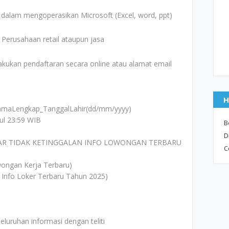
dalam mengoperasikan Microsoft (Excel, word, ppt)
 Perusahaan retail ataupun jasa
akukan pendaftaran secara online atau alamat email
H
)_NamaLengkap_TanggalLahir(dd/mm/yyyy)
ul 23:59 WIB
B
D
AR TIDAK KETINGGALAN INFO LOWONGAN TERBARU
C
ongan Kerja Terbaru)
 Info Loker Terbaru Tahun 2025)
uruhan informasi dengan teliti