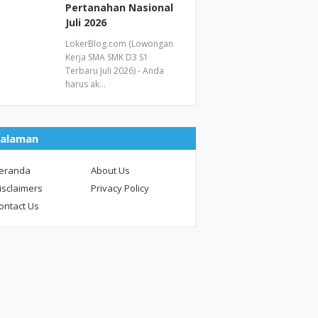
Pertanahan Nasional
Juli 2026
LokerBlog.com (Lowongan
Kerja SMA SMK D3 S1
Terbaru Juli 2026) - Anda
harus ak…
alaman
eranda
About Us
isclaimers
Privacy Policy
ontact Us