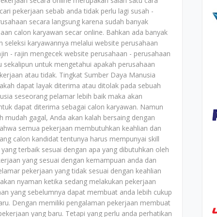
pekerjaan secara online merupakan salah satu cara
ari pekerjaan sebab anda tidak perlu lagi susah -
rusahaan secara langsung karena sudah banyak
an calon karyawan secar online. Bahkan ada banyak
seleksi karyawannya melalui website perusahaan
ajin - rajin mengecek website perusahaan - perusahaan
u sekalipun untuk mengetahui apakah perusahaan
erjaan atau tidak. Tingkat Sumber Daya Manusia
kah dapat layak diterima atau ditolak pada sebuah
sia seseorang pelamar lebih baik maka akan
ntuk dapat diterima sebagai calon karyawan. Namun
ih mudah gagal, Anda akan kalah bersaing dengan
as bahwa semua pekerjaan membutuhkan keahlian dan
ng calon kandidat tentunya harus mempunyai skill
 yang terbaik sesuai dengan apa yang dibutuhkan oleh
pekerjaan yang sesuai dengan kemampuan anda dan
lamar pekerjaan yang tidak sesuai dengan keahlian
k akan nyaman ketika sedang melakukan pekerjaan
haan yang sebelumnya dapat membuat anda lebih cukup
n baru. Dengan memiliki pengalaman pekerjaan membuat
ekerjaan yang baru. Tetapi yang perlu anda perhatikan