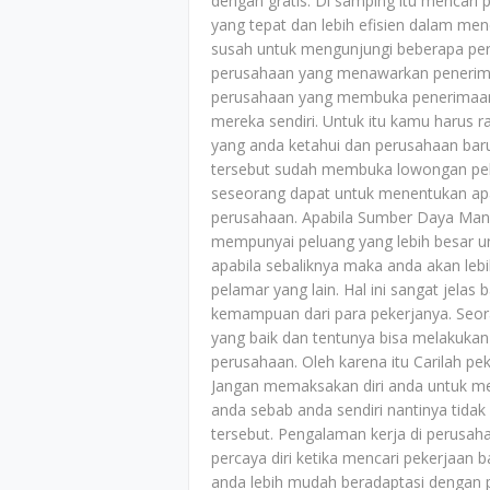
dengan gratis. Di samping itu mencari 
yang tepat dan lebih efisien dalam menc
susah untuk mengunjungi beberapa pe
perusahaan yang menawarkan penerima
perusahaan yang membuka penerimaan 
mereka sendiri. Untuk itu kamu harus r
yang anda ketahui dan perusahaan bar
tersebut sudah membuka lowongan pek
seseorang dapat untuk menentukan apa
perusahaan. Apabila Sumber Daya Manu
mempunyai peluang yang lebih besar u
apabila sebaliknya maka anda akan leb
pelamar yang lain. Hal ini sangat jel
kemampuan dari para pekerjanya. Seora
yang baik dan tentunya bisa melakukan
perusahaan. Oleh karena itu Carilah 
Jangan memaksakan diri anda untuk me
anda sebab anda sendiri nantinya tida
tersebut. Pengalaman kerja di perusa
percaya diri ketika mencari pekerjaa
anda lebih mudah beradaptasi dengan p