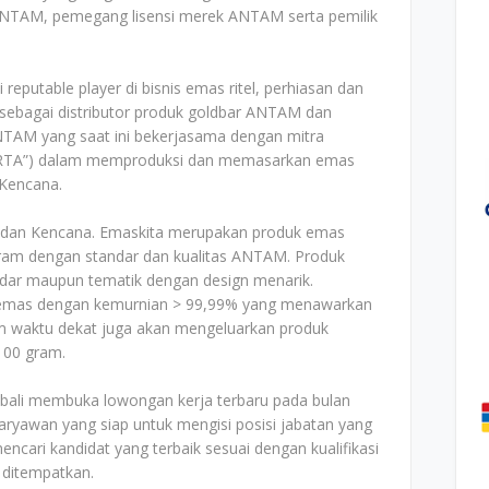
 ANTAM, pemegang lisensi merek ANTAM serta pemilik
eputable player di bisnis emas ritel, perhiasan dan
 sebagai distributor produk goldbar ANTAM dan
TAM yang saat ini bekerjasama dengan mitra
(“HRTA”) dalam memproduksi dan memasarkan emas
Kencana.
a dan Kencana. Emaskita merupakan produk emas
ram dengan standar dan kualitas ANTAM. Produk
dar maupun tematik dengan design menarik.
 emas dengan kemurnian > 99,99% yang menawarkan
am waktu dekat juga akan mengeluarkan produk
100 gram.
bali membuka lowongan kerja terbaru pada bulan
ryawan yang siap untuk mengisi posisi jabatan yang
cari kandidat yang terbaik sesuai dengan kualifikasi
 ditempatkan.