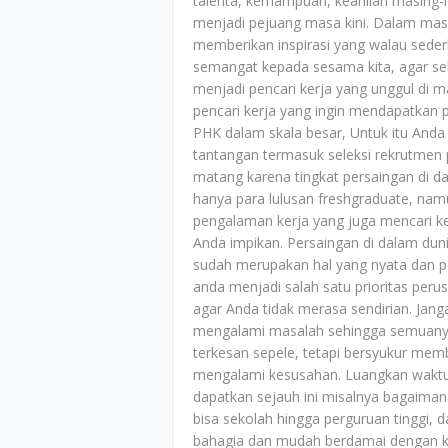
talenta, kemampuan, keahlian masing-ma
menjadi pejuang masa kini. Dalam masa 
memberikan inspirasi yang walau se
semangat kepada sesama kita, agar se
menjadi pencari kerja yang unggul di ma
pencari kerja yang ingin mendapatkan
PHK dalam skala besar, Untuk itu Anda
tantangan termasuk seleksi rekrutmen
matang karena tingkat persaingan di da
hanya para lulusan freshgraduate, nam
pengalaman kerja yang juga mencari 
Anda impikan. Persaingan di dalam duni
sudah merupakan hal yang nyata dan p
anda menjadi salah satu prioritas per
agar Anda tidak merasa sendirian. Jan
mengalami masalah sehingga semuanya 
terkesan sepele, tetapi bersyukur mem
mengalami kesusahan. Luangkan waktu 
dapatkan sejauh ini misalnya bagaim
bisa sekolah hingga perguruan tinggi, d
bahagia dan mudah berdamai dengan ke