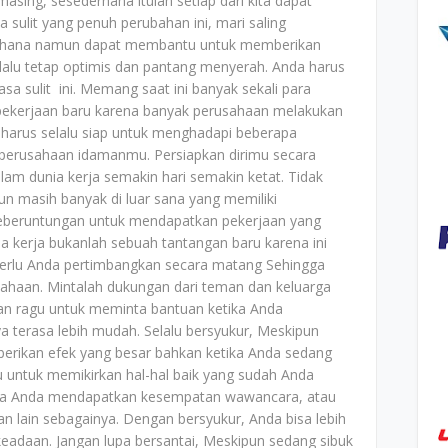
sing, sesederhana itulah setiap dari kita dapat
sulit yang penuh perubahan ini, mari saling
derhana namun dapat membantu untuk memberikan
lalu tetap optimis dan pantang menyerah. Anda harus
sa sulit ini. Memang saat ini banyak sekali para
 pekerjaan baru karena banyak perusahaan melakukan
 harus selalu siap untuk menghadapi beberapa
 perusahaan idamanmu. Persiapkan dirimu secara
lam dunia kerja semakin hari semakin ketat. Tidak
un masih banyak di luar sana yang memiliki
keberuntungan untuk mendapatkan pekerjaan yang
a kerja bukanlah sebuah tantangan baru karena ini
erlu Anda pertimbangkan secara matang Sehingga
usahaan. Mintalah dukungan dari teman dan keluarga
gan ragu untuk meminta bantuan ketika Anda
terasa lebih mudah. Selalu bersyukur, Meskipun
berikan efek yang besar bahkan ketika Anda sedang
untuk memikirkan hal-hal baik yang sudah Anda
ana Anda mendapatkan kesempatan wawancara, atau
an lain sebagainya. Dengan bersyukur, Anda bisa lebih
adaan. Jangan lupa bersantai, Meskipun sedang sibuk