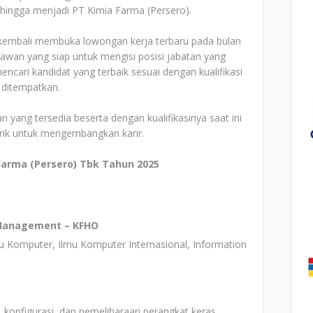
hingga menjadi PT Kimia Farma (Persero).
k kembali membuka lowongan kerja terbaru pada bulan
awan yang siap untuk mengisi posisi jabatan yang
cari kandidat yang terbaik sesuai dengan kualifikasi
 ditempatkan.
n yang tersedia beserta dengan kualifikasinya saat ini
arik untuk mengembangkan karir.
Farma (Persero) Tbk Tahun 2025
 Management – KFHO
mu Komputer, Ilmu Komputer Internasional, Information
onfigurasi, dan pemeliharaan perangkat keras