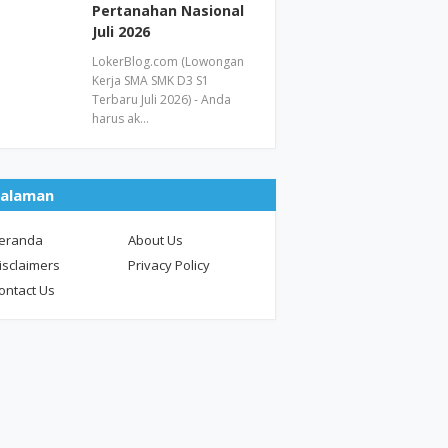
Pertanahan Nasional
Juli 2026
LokerBlog.com (Lowongan
Kerja SMA SMK D3 S1
Terbaru Juli 2026) - Anda
harus ak…
alaman
eranda
About Us
isclaimers
Privacy Policy
ontact Us