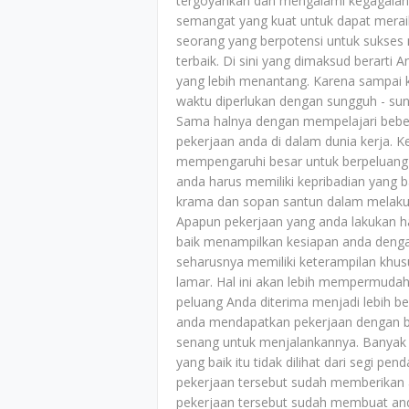
tergoyahkan dan mengalami kegagalan d
semangat yang kuat untuk dapat merai
seorang yang berpotensi untuk sukses 
terbaik. Di sini yang dimaksud berarti A
yang lebih menantang. Karena sampai k
waktu diperlukan dengan sungguh - sun
Sama halnya dengan mempelajari bebe
pekerjaan anda di dalam dunia kerja.
mempengaruhi besar untuk berpeluang 
anda harus memiliki kepribadian yang
krama dan sopan santun dalam melakuk
Apapun pekerjaan yang anda lakukan h
baik menampilkan kesiapan anda denga
seharusnya memiliki keterampilan khus
lamar. Hal ini akan lebih mempermuda
peluang Anda diterima menjadi lebih b
anda mendapatkan pekerjaan dengan ba
senang untuk menjalankannya. Banyak 
yang baik itu tidak dilihat dari segi pe
pekerjaan tersebut sudah memberikan 
pekerjaan tersebut sudah membuat an