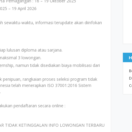
ta Pemagangan : 16 – 19 Oktober 2025
025 – 19 April 2026
h sewaktu-waktu, informasi terupdate akan diinfokan
etiap lulusan diploma atau sarjana.
H
maksimal 3 lowongan.
rnship, namun tidak disediakan biaya mobilisasi dari
B
D
k penipuan, rangkaian proses seleksi program tidak
onesia telah menerapkan ISO 37001:2016 Sistem
C
.
akukan pendaftaran secara online :
AR TIDAK KETINGGALAN INFO LOWONGAN TERBARU