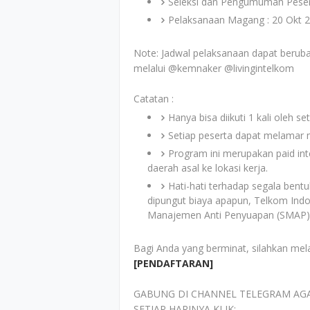
Seleksi dan Pengumuman Peser
Pelaksanaan Magang : 20 Okt 2
Note: Jadwal pelaksanaan dapat beruba
melalui @kemnaker @livingintelkom
Catatan :
Hanya bisa diikuti 1 kali oleh s
Setiap peserta dapat melamar 
Program ini merupakan paid inte
daerah asal ke lokasi kerja.
Hati-hati terhadap segala bentu
dipungut biaya apapun, Telkom Ind
Manajemen Anti Penyuapan (SMAP)
Bagi Anda yang berminat, silahkan mel
[PENDAFTARAN]
GABUNG DI CHANNEL TELEGRAM AG
SETIAP HARINYA KLIK: