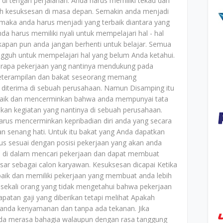
i tengah perjalanan. Anda harus memiliki tekad dan
h kesuksesan di masa depan. Semakin anda menjadi
maka anda harus menjadi yang terbaik diantara yang
nda harus memiliki nyali untuk mempelajari hal - hal
apan pun anda jangan berhenti untuk belajar. Semua
gguh untuk mempelajari hal yang belum Anda ketahui.
rapa pekerjaan yang nantinya mendukung pada
 Keterampilan dan bakat seseorang memang
diterima di sebuah perusahaan. Namun Disamping itu
 baik dan mencerminkan bahwa anda mempunyai tata
an kegiatan yang nantinya di sebuah perusahaan.
arus mencerminkan kepribadian diri anda yang secara
n senang hati. Untuk itu bakat yang Anda dapatkan
us sesuai dengan posisi pekerjaan yang akan anda
h di dalam mencari pekerjaan dan dapat membuat
esar sebagai calon karyawan. Kesuksesan dicapai Ketika
ik dan memiliki pekerjaan yang membuat anda lebih
sekali orang yang tidak mengetahui bahwa pekerjaan
ndapatan gaji yang diberikan tetapi melihat Apakah
anda kenyamanan dan tanpa ada tekanan. Jika
da merasa bahagia walaupun dengan rasa tanggung