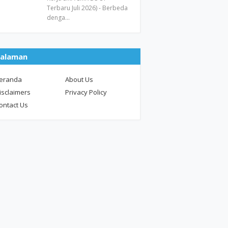
Terbaru Juli 2026) - Berbeda
denga…
alaman
eranda
About Us
isclaimers
Privacy Policy
ontact Us