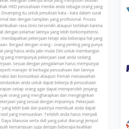
ekali. Alangkah baiknya anda yang menyusun sebuah
pihak HRD perusahaan menilai anda sebagai orang yang
. Disamping itu untuk penulisan kata - kata dalam surat
rmal dan dengan tampilan yang profesional. Proses
mbulkan rasa stres tersendiri ataupun tertekan karena
tat dengan pelamar lainnya yang lebih berkompetensi.
it mendapatkan pekerjaan tetapi ada beberapa hal yang
jaan. Bergaul dengan orang - orang penting yang punya
hal yang harus anda jalin mulai Dini untuk membangun
ting yang mempunyai pekerjaan saat anda sedang
erjaan. Sesuai dengan pengalaman harus mempunyai
eperti manajer di berbagai perusahaan dan lainnya
eraksi dan komunikasi ataupun Pernah menawarkan
endasikan anda untuk dapat bekerja di perusahaan
arapan setiap orang agar dapat memperoleh jenjang
 Banyak orang yang mengharapkan dan menginginkan
ekerjaan yang sesuai dengan impiannya. Pekerjaan
r yang lebih baik dan pastinya membuat anda dapat
asil yang memuaskan. Terlebih anda harus menjadi
ya Manusia serta skill yang patut diacungi jempol.
asah kemampuan juga dengan beberapa keahlian