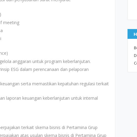
)
f meeting
ta
H
i
B
ance)
D
ola anggaran untuk program keberlanjutan.
C
insip ESG dalam perencanaan dan pelaporan
euangan serta memastikan kepatuhan regulasi terkait
n laporan keuangan keberlanjutan untuk internal
rpajakan terkait skema bisnis di Pertamina Grup
pajakan atas usulan skema bisnis di Pertamina Grup