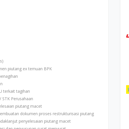
s)
en piutang ex temuan BPK
enagihan
an
 terkait tagihan
n/ STK Perusahaan
lesaian piutang macet
buatan dokumen proses restrukturisasi piutang
daklanjut penyelesaian piutang macet
si dan penyusunan surat menyurat.