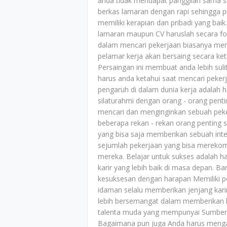
anda tidak mendapat panggilan sama s
berkas lamaran dengan rapi sehingga 
memiliki kerapian dan pribadi yang baik
lamaran maupun CV haruslah secara fo
dalam mencari pekerjaan biasanya meni
pelamar kerja akan bersaing secara ke
Persaingan ini membuat anda lebih sul
harus anda ketahui saat mencari peker
pengaruh di dalam dunia kerja adalah 
silaturahmi dengan orang - orang pen
mencari dan menginginkan sebuah pek
beberapa rekan - rekan orang penting s
yang bisa saja memberikan sebuah int
sejumlah pekerjaan yang bisa merekom
mereka. Belajar untuk sukses adalah h
karir yang lebih baik di masa depan.
kesuksesan dengan harapan Memiliki p
idaman selalu memberikan jenjang kari
lebih bersemangat dalam memberikan h
talenta muda yang mempunyai Sumber Da
Bagaimana pun juga Anda harus meng