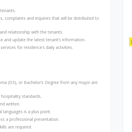
 tenants.
, complaints and inquiries that will be distributed to
nd relationship with the tenants.
se and update the latest tenant’s information.
rvices for residence’s daily activities.
oma (D3), or Bachelor’s Degree from any major are
 hospitality standards.
nd written.
l languages is a plus point.
ess a professional presentation.
lls are required.