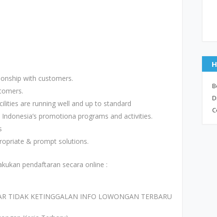
H
ionship with customers.
B
stomers.
D
cilities are running well and up to standard
C
 Indonesia’s promotiona programs and activities.
s
ropriate & prompt solutions.
akukan pendaftaran secara online :
AR TIDAK KETINGGALAN INFO LOWONGAN TERBARU