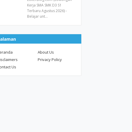
Kerja SMA SMK D3 S1
Terbaru Agustus 2026) -
Belajar unt…
alaman
eranda
About Us
isclaimers
Privacy Policy
ontact Us