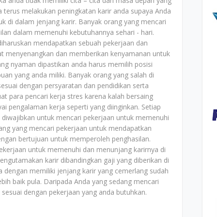
a anda tidak memiliki cita – cita dan masa depan yang
da terus melakukan peningkatan karir anda supaya Anda
k di dalam jenjang karir. Banyak orang yang mencari
lan dalam memenuhi kebutuhannya sehari - hari.
diharuskan mendapatkan sebuah pekerjaan dan
ngat menyenangkan dan memberikan kenyamanan untuk
ng nyaman dipastikan anda harus memilih posisi
an yang anda miliki. Banyak orang yang salah di
sesuai dengan persyaratan dan pendidikan serta
at para pencari kerja stres karena kalah bersaing
 pengalaman kerja seperti yang diinginkan. Setiap
an diwajibkan untuk mencari pekerjaan untuk memenuhi
orang yang mencari pekerjaan untuk mendapatkan
dengan bertujuan untuk memperoleh penghasilan.
ekerjaan untuk memenuhi dan menunjang karirnya di
ngutamakan karir dibandingkan gaji yang diberikan di
na dengan memiliki jenjang karir yang cemerlang sudah
bih baik pula. Daripada Anda yang sedang mencari
ak sesuai dengan pekerjaan yang anda butuhkan.