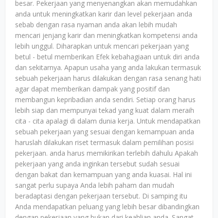
besar. Pekerjaan yang menyenangkan akan memudahkan
anda untuk meningkatkan karir dan level pekerjaan anda
sebab dengan rasa nyaman anda akan lebih mudah
mencari jenjang karir dan meningkatkan kompetensi anda
lebih unggul. Diharapkan untuk mencari pekerjaan yang
betul - betul memberikan Efek kebahagiaan untuk diri anda
dan sekitarnya. Apapun usaha yang anda lakukan termasuk
sebuah pekerjaan harus dilakukan dengan rasa senang hati
agar dapat memberikan dampak yang positif dan
membangun kepribadian anda sendiri. Setiap orang harus
lebih siap dan mempunyai tekad yang kuat dalam meraih
cita - cita apalagi di dalam dunia kerja. Untuk mendapatkan
sebuah pekerjaan yang sesuai dengan kemampuan anda
haruslah dilakukan riset termasuk dalam pemilihan posisi
pekerjaan. anda harus memikirikan terlebih dahulu Apakah
pekerjaan yang anda inginkan tersebut sudah sesuai
dengan bakat dan kemampuan yang anda kuasai. Hal ini
sangat perlu supaya Anda lebih paham dan mudah
beradaptasi dengan pekerjaan tersebut. Di samping itu
Anda mendapatkan peluang yang lebih besar dibandingkan
dengan pekerjaan yang bukan dari keahlian anda. Sangat