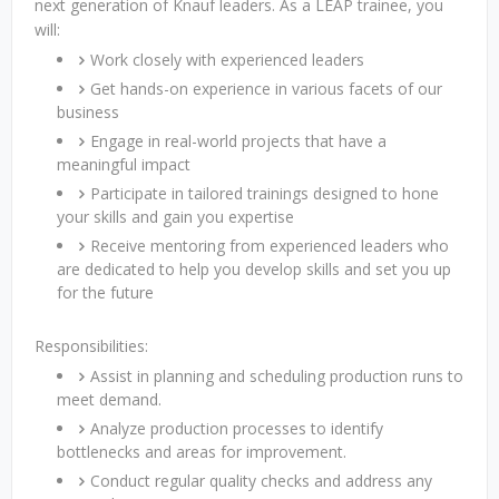
next generation of Knauf leaders. As a LEAP trainee, you
will:
Work closely with experienced leaders
Get hands-on experience in various facets of our
business
Engage in real-world projects that have a
meaningful impact
Participate in tailored trainings designed to hone
your skills and gain you expertise
Receive mentoring from experienced leaders who
are dedicated to help you develop skills and set you up
for the future
Responsibilities:
Assist in planning and scheduling production runs to
meet demand.
Analyze production processes to identify
bottlenecks and areas for improvement.
Conduct regular quality checks and address any