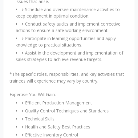
issues that arise.
Schedule and oversee maintenance activities to
keep equipment in optimal condition.
Conduct safety audits and implement corrective
actions to ensure a safe working environment.
Participate in learning opportunities and apply
knowledge to practical situations.
Assist in the development and implementation of
sales strategies to achieve revenue targets.
*The specific roles, responsibilities, and key activities that
trainees will experience may vary by country.
Expertise You Will Gain:
Efficient Production Management
Quality Control Techniques and Standards
Technical Skills
Health and Safety Best Practices
Effective Inventory Control