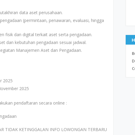
akhiran data aset perusahaan.
pengadaan (permintaan, penawaran, evaluasi, hingga
isik dan digital terkait aset serta pengadaan.
H
et dan kebutuhan pengadaan sesuai jadwal.
kegiatan Manajemen Aset dan Pengadaan.
B
D
C
r 2025
 November 2025
akukan pendaftaran secara online :
engadaan
AR TIDAK KETINGGALAN INFO LOWONGAN TERBARU