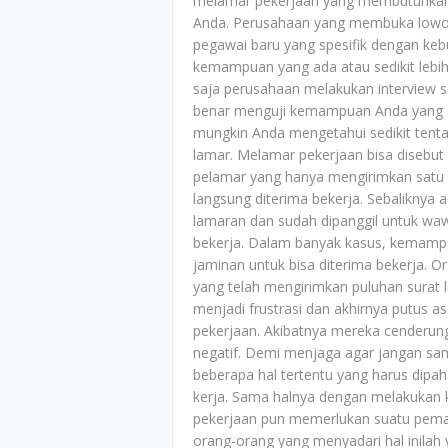
melamar pekerjaan yang membutuhkan 
Anda. Perusahaan yang membuka lowon
pegawai baru yang spesifik dengan keb
kemampuan yang ada atau sedikit lebih t
saja perusahaan melakukan interview 
benar menguji kemampuan Anda yang s
mungkin Anda mengetahui sedikit tent
lamar. Melamar pekerjaan bisa disebu
pelamar yang hanya mengirimkan satu 
langsung diterima bekerja. Sebaliknya
lamaran dan sudah dipanggil untuk waw
bekerja. Dalam banyak kasus, kemampua
jaminan untuk bisa diterima bekerja. 
yang telah mengirimkan puluhan surat la
menjadi frustrasi dan akhirnya putus 
pekerjaan. Akibatnya mereka cenderung
negatif. Demi menjaga agar jangan sa
beberapa hal tertentu yang harus dipah
kerja. Sama halnya dengan melakukan k
pekerjaan pun memerlukan suatu pemah
orang-orang yang menyadari hal inila