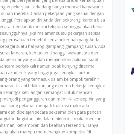
banyak persyaratan yang berada di luar kemampuan
gan pekerjaan terkadang hanya mencari karyawan /
utuhan mereka. Carilah pekerjaan yang sesuai dengan
inggi. Persiapkan diri Anda dari sekarang, karena bisa
secara mendadak melalui telepon sehingga akan benar-
esungguhnya. Jika melamar suatu pekerjaan sebisa
ang perusahaan tersebut serta pekerjaan yang Anda
t sebagai suatu hal yang gampang-gampang susah. Ada
surat lamaran, kemudian dipanggil wawancara dan
 ada pelamar yang sudah mengirimkan puluhan surat
ancara berkali-kali namun tidak kunjung diterima
n akademik yang tinggi juga seringkali bukan
Orang-orang yang termasuk dalam kelompok terakhir
maran tetapi tidak kunjung diterima bekerja seringkali
asa sehingga kehilangan semangat untuk mencari
 menjadi pengangguran dan memiliki konsep diri yang
mpai sang pelamar menjadi frustrasi maka ada
ami dan dipelajari secara seksama oleh para pencari
egiatan-kegiatan lain dalam hidup ini, maka mencari
aman, ketrampilan dan keahlian tersendiri. Hanya
h yang akan mampu memenangkan kompetisi (di