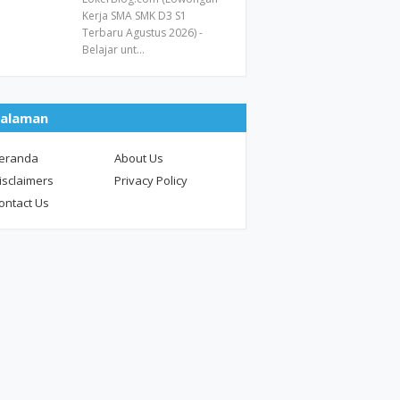
Kerja SMA SMK D3 S1
Terbaru Agustus 2026) -
Belajar unt…
alaman
eranda
About Us
isclaimers
Privacy Policy
ontact Us