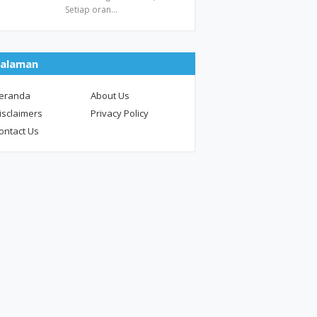
Setiap oran…
alaman
eranda
About Us
isclaimers
Privacy Policy
ontact Us