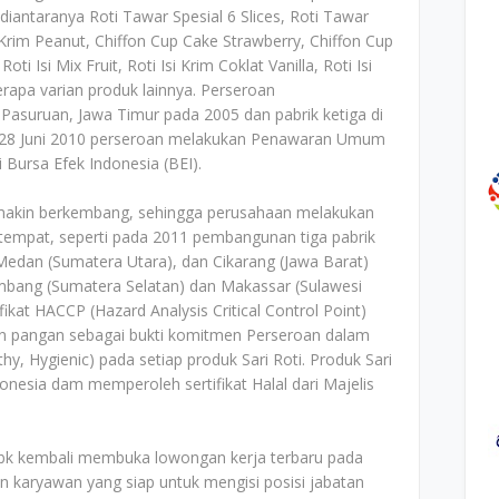
diantaranya Roti Tawar Spesial 6 Slices, Roti Tawar
 Krim Peanut, Chiffon Cup Cake Strawberry, Chiffon Cup
i Isi Mix Fruit, Roti Isi Krim Coklat Vanilla, Roti Isi
erapa varian produk lainnya. Perseroan
 Pasuruan, Jawa Timur pada 2005 dan pabrik ketiga di
k 28 Juni 2010 perseroan melakukan Penawaran Umum
Bursa Efek Indonesia (BEI).
semakin berkembang, sehingga perusahaan melakukan
tempat, seperti pada 2011 pembangunan tiga pabrik
Medan (Sumatera Utara), dan Cikarang (Jawa Barat)
mbang (Sumatera Selatan) dan Makassar (Sulawesi
ikat HACCP (Hazard Analysis Critical Control Point)
n pangan sebagai bukti komitmen Perseroan dalam
y, Hygienic) pada setiap produk Sari Roti. Produk Sari
onesia dam memperoleh sertifikat Halal dari Majelis
 Tbk kembali membuka lowongan kerja terbaru pada
n karyawan yang siap untuk mengisi posisi jabatan