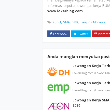
membagikannya kepada teman atau ke
Informasi seputar lowongan kerja BUM
www.lokerblog.com
D3
S1
SMA
SMK
Tanjung Morawa
Anda mungkin menyukai posti
Lowongan Kerja Ter
LokerBlog.com (Lowongan 
Lowongan Kerja Terb
LokerBlog.com (Lowongan 
Lowongan Kerja SMA 
2026