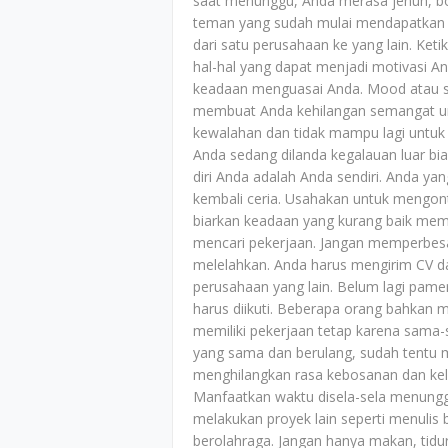
saat menunggu, Anda merasa jenuh, bo
teman yang sudah mulai mendapatkan 
dari satu perusahaan ke yang lain. Ket
hal-hal yang dapat menjadi motivasi An
keadaan menguasai Anda. Mood atau s
membuat Anda kehilangan semangat un
kewalahan dan tidak mampu lagi untuk
Anda sedang dilanda kegalauan luar bi
diri Anda adalah Anda sendiri. Anda 
kembali ceria. Usahakan untuk mengon
biarkan keadaan yang kurang baik me
mencari pekerjaan. Jangan memperbes
melelahkan. Anda harus mengirim CV d
perusahaan yang lain. Belum lagi pame
harus diikuti. Beberapa orang bahkan m
memiliki pekerjaan tetap karena sama
yang sama dan berulang, sudah tentu 
menghilangkan rasa kebosanan dan kele
Manfaatkan waktu disela-sela menung
melakukan proyek lain seperti menulis 
berolahraga. Jangan hanya makan, tidu