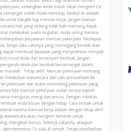
san, bahkan frustasi. Belum lagi ditambah teman-
pekerjaan, sedangkan Anda masih sibuk mengirim CV
ika semangat sudah mulai meredup, berikut ini adalah
da untuk bangkit lagi mencari kerja. Jangan biarkan
uasana hati yang sedang tidak baik memang dapat
tuk melakukan suatu kegiatan. Anda sering merasa
 melanjutkan perjalanan mencari pekerjaan. Meskipun
asa, tetapi satu-satunya yang memegang kendali atas
yang dapat membuat keadaan yang menyedihkan menjadi
trol mood Anda dan tersenyum kembali. Jangan
mpengaruhi Anda dan kembali bersemangat dalam
ar masalah. Tetap aktif, Mencari pekerjaan memang
an melakukan wawancara dari satu perusahaan ke
ran pekerjaan dan acara networking pekerjaan yang
erasa bila mencari pekerjaan sudah terasa seperti
-sama menguras energi dan emosi. Dengan rutinitas
membuat Anda bosan dengan hidup. Cara terbaik untuk
lahan karena mencari kerja adalah dengan tetap aktif.
gu wawancara atau mengirim lamaran untuk
blog, mengikuti kursus, bekerja sukarela, ataupun
r, dan menonton TV saja di rumah. Tetapi manfaatkan