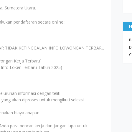
, Sumatera Utara.
akukan pendaftaran secara online :
H
B
D
AR TIDAK KETINGGALAN INFO LOWONGAN TERBARU
C
ongan Kerja Terbaru)
 Info Loker Terbaru Tahun 2025)
uruhan informasi dengan teliti
i yang akan diproses untuk mengikuti seleksi
kenakan biaya apapun
Anda para pencari kerja dan jangan lupa untuk