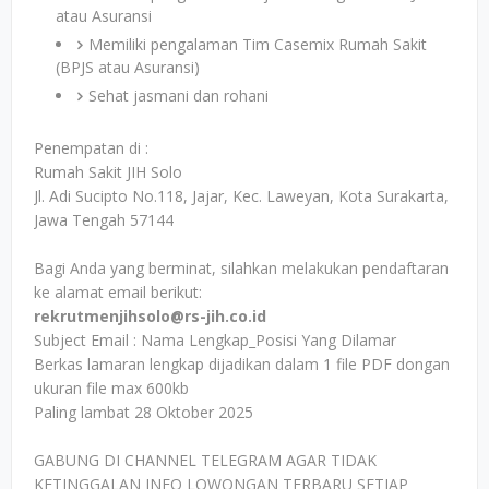
atau Asuransi
Memiliki pengalaman Tim Casemix Rumah Sakit
(BPJS atau Asuransi)
Sehat jasmani dan rohani
Penempatan di :
Rumah Sakit JIH Solo
Jl. Adi Sucipto No.118, Jajar, Kec. Laweyan, Kota Surakarta,
Jawa Tengah 57144
Bagi Anda yang berminat, silahkan melakukan pendaftaran
ke alamat email berikut:
rekrutmenjihsolo@rs-jih.co.id
Subject Email : Nama Lengkap_Posisi Yang Dilamar
Berkas lamaran lengkap dijadikan dalam 1 file PDF dongan
ukuran file max 600kb
Paling lambat 28 Oktober 2025
GABUNG DI CHANNEL TELEGRAM AGAR TIDAK
KETINGGALAN INFO LOWONGAN TERBARU SETIAP