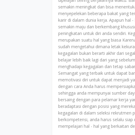
dipelajari seiring berjalannya waktu. 
semakin meningkat dan bisa menentuka
menyepelekan beberapa bakat yang te
karir di dalam dunia kerja. Apapun ha
semakin maju dan berkembang khususny
peningkatan untuk diri anda sendiri. K
merupakan suatu hal yang biasa Karen
sudah mengetahui dimana letak kekuran
kegagalan bukan berarti akhir dari se
belajar lebih baik lagi dari yang sebe
menghadapi kegagalan dan tetap sabar
Semangat yang terbaik untuk dapat bang
memotivasi diri untuk dapat menjadi ya
dengan cara Anda harus mempersiapkan
sehingga anda mempunyai sumber daya
bersaing dengan para pelamar kerja ya
beradaptasi dengan posisi yang merek
kegagalan di dalam seleksi rekrutmen 
berkompetensi, anda harus selalu sia
mempelajari hal - hal yang berkaitan d