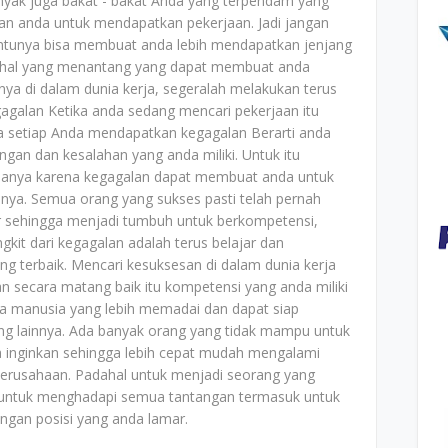
Banyak juga bakat - bakat Anda yang terpendam yang
n anda untuk mendapatkan pekerjaan. Jadi jangan
ntunya bisa membuat anda lebih mendapatkan jenjang
l - hal yang menantang yang dapat membuat anda
a di dalam dunia kerja, segeralah melakukan terus
egagalan Ketika anda sedang mencari pekerjaan itu
a setiap Anda mendapatkan kegagalan Berarti anda
gan dan kesalahan yang anda miliki. Untuk itu
galanya karena kegagalan dapat membuat anda untuk
lumnya. Semua orang yang sukses pasti telah pernah
 sehingga menjadi tumbuh untuk berkompetensi,
kit dari kegagalan adalah terus belajar dan
ng terbaik. Mencari kesuksesan di dalam dunia kerja
 secara matang baik itu kompetensi yang anda miliki
 manusia yang lebih memadai dan dapat siap
ng lainnya. Ada banyak orang yang tidak mampu untuk
a inginkan sehingga lebih cepat mudah mengalami
perusahaan. Padahal untuk menjadi seorang yang
p untuk menghadapi semua tantangan termasuk untuk
engan posisi yang anda lamar.