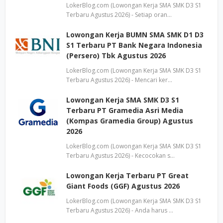
LokerBlog.com (Lowongan Kerja SMA SMK D3 S1
Terbaru Agustus 2026) - Setiap oran…
Lowongan Kerja BUMN SMA SMK D1 D3
S1 Terbaru PT Bank Negara Indonesia
(Persero) Tbk Agustus 2026
LokerBlog.com (Lowongan Kerja SMA SMK D3 S1
Terbaru Agustus 2026) - Mencari ker…
Lowongan Kerja SMA SMK D3 S1
Terbaru PT Gramedia Asri Media
(Kompas Gramedia Group) Agustus
2026
LokerBlog.com (Lowongan Kerja SMA SMK D3 S1
Terbaru Agustus 2026) - Kecocokan s…
Lowongan Kerja Terbaru PT Great
Giant Foods (GGF) Agustus 2026
LokerBlog.com (Lowongan Kerja SMA SMK D3 S1
Terbaru Agustus 2026) - Anda harus …