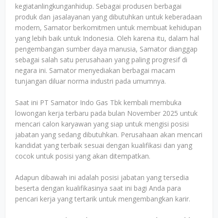
kegiatanlingkunganhidup. Sebagai produsen berbagai
produk dan jasalayanan yang dibutuhkan untuk keberadaan
modern, Samator berkomitmen untuk membuat kehidupan
yang lebih baik untuk Indonesia. Oleh karena itu, dalam hal
pengembangan sumber daya manusia, Samator dianggap
sebagai salah satu perusahaan yang paling progresif di
negara ini. Samator menyediakan berbagai macam
tunjangan diluar norma industri pada umumnya.
Saat ini PT Samator Indo Gas Tbk kembali membuka
lowongan kerja terbaru pada bulan November 2025 untuk
mencari calon karyawan yang siap untuk mengisi posisi
jabatan yang sedang dibutuhkan. Perusahaan akan mencari
kandidat yang terbaik sesuai dengan kualifikasi dan yang
cocok untuk posisi yang akan ditempatkan.
Adapun dibawah ini adalah posisi jabatan yang tersedia
beserta dengan kualifikasinya saat ini bagi Anda para
pencari kerja yang tertarik untuk mengembangkan karir.