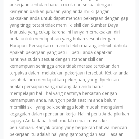
pekerjaan tentulah harus cocok dan sesuai dengan
keinginan bahkan jurusan yang anda miliki. Jangan
paksakan anda untuk dapat mencari pekerjaan dengan gaji
yang tinggi tetapi tidak memiliki skill dan Sumber Daya
Manusia yang cukup karena ini hanya memaksakan diri
anda untuk mendapatkan yang bukan sesuai dengan
Harapan. Persiapkan diri anda lebih matang terlebih dahulu
Apakah pekerjaan yang betul - betul anda dapatkan
nantinya sudah sesuai dengan standar skill dan
kemampuan sehingga anda tidak merasa tertekan dan
terpaksa dalam melakukan pekerjaan tersebut. Ketika anda
susah dalam mendapatkan pekerjaan, yang diperlukan
adalah persiapan yang matang dan anda harus
mempelajari hal - hal yang nantinya berkaitan dengan
kemampuan anda. Mungkin pada saat ini anda belum
memiliki skill yang baik sehingga lebih mudah mengalami
kegagalan dalam pencarian kerja. Hal ini perlu Anda pikirkan
supaya Anda dapat lebih mudah cepat masuk ke
perusahaan. Banyak orang yang berpikiran bahwa mencari
pekerjaan itu adalah hal yang gampang dan asal - asalan