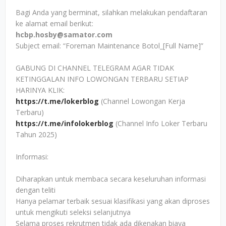
Bagi Anda yang berminat, silahkan melakukan pendaftaran
ke alamat email berikut:
hcbp.hosby@samator.com
Subject email: “Foreman Maintenance Botol_[Full Name]”
GABUNG DI CHANNEL TELEGRAM AGAR TIDAK
KETINGGALAN INFO LOWONGAN TERBARU SETIAP
HARINYA KLIK:
https://t.me/lokerblog
(Channel Lowongan Kerja
Terbaru)
https://t.me/infolokerblog
(Channel Info Loker Terbaru
Tahun 2025)
Informasi:
Diharapkan untuk membaca secara keseluruhan informasi
dengan teliti
Hanya pelamar terbaik sesuai klasifikasi yang akan diproses
untuk mengikuti seleksi selanjutnya
Selama proses rekrutmen tidak ada dikenakan biaya