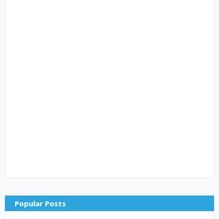
Popular Posts