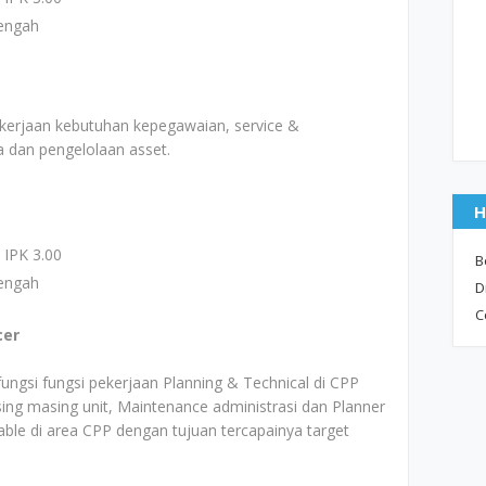
engah
kerjaan kebutuhan kepegawaian, service &
 dan pengelolaan asset.
H
 IPK 3.00
B
engah
D
C
cer
ngsi fungsi pekerjaan Planning & Technical di CPP
ng masing unit, Maintenance administrasi dan Planner
le di area CPP dengan tujuan tercapainya target