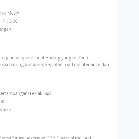
nik Mesin
 IPK 3.00
engah
erjaan di operasional Hauling yang meliputi
duksi hauling batubara, kegiatan road maintenance dan
Pertambangan/Teknik Sipil
.00
engah
gsi fungsi pekerjaan CPP Electrical meliputi