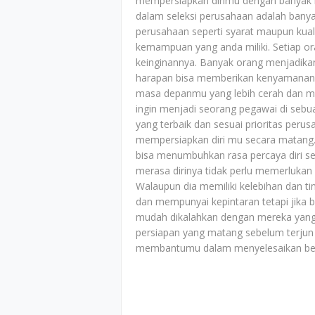
mempersiapkan dirimu dengan banyak bel
dalam seleksi perusahaan adalah banya
perusahaan seperti syarat maupun kuali
kemampuan yang anda miliki. Setiap or
keinginannya. Banyak orang menjadika
harapan bisa memberikan kenyamanan 
masa depanmu yang lebih cerah dan men
ingin menjadi seorang pegawai di sebu
yang terbaik dan sesuai prioritas per
mempersiapkan diri mu secara matang.
bisa menumbuhkan rasa percaya diri se
merasa dirinya tidak perlu memerlukan 
Walaupun dia memiliki kelebihan dan ti
dan mempunyai kepintaran tetapi jika 
mudah dikalahkan dengan mereka yang t
persiapan yang matang sebelum terjun 
membantumu dalam menyelesaikan ber