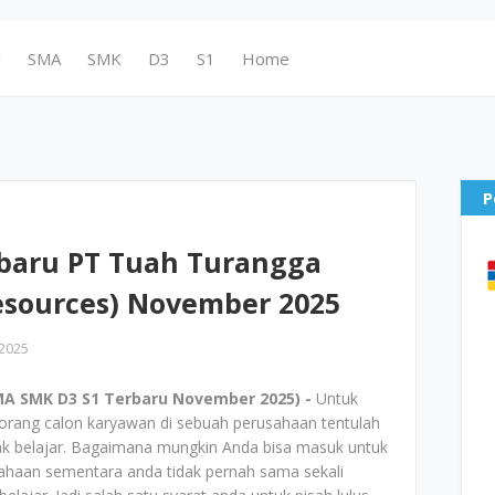
N
SMA
SMK
D3
S1
Home
P
baru PT Tuah Turangga
sources) November 2025
2025
A SMK D3 S1 Terbaru November 2025) -
Untuk
eorang calon karyawan di sebuah perusahaan tentulah
ak belajar. Bagaimana mungkin Anda bisa masuk untuk
sahaan sementara anda tidak pernah sama sekali