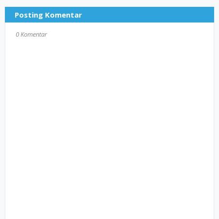
Posting Komentar
0 Komentar