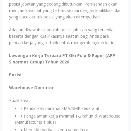
posisi jabatan yang sedang dibutuhkan. Perusahaan akan
mencari kandidat yang terbaik sesuai dengan kualifikasi dan
yang cocok untuk posisi yang akan ditempatkan.
Adapun dibawah ini adalah posisi jabatan yang tersedia
beserta dengan kualifikasinya saat ini bagi Anda para
pencari kerja yang tertarik untuk mengembangkan karir.
Lowongan Kerja Terbaru PT Oki Pulp & Paper (APP
Sinarmas Group) Tahun 2026
Posisi:
Warehouse Operator
Kualifikasi :
Pendidikan minimal SMA/SMK sederajat
Pengalaman kerja minimal 1-2 tahun di Warehouse
(Manufactur is a plus)
Memiliki motivasi kerja yang tinggi