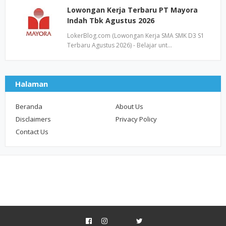
Lowongan Kerja Terbaru PT Mayora
Indah Tbk Agustus 2026
LokerBlog.com (Lowongan Kerja SMA SMK D3 S1
Terbaru Agustus 2026) - Belajar unt…
Halaman
Beranda
About Us
Disclaimers
Privacy Policy
Contact Us