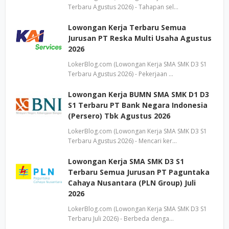
Terbaru Agustus 2026) - Tahapan sel…
Lowongan Kerja Terbaru Semua
Jurusan PT Reska Multi Usaha Agustus
2026
LokerBlog.com (Lowongan Kerja SMA SMK D3 S1
Terbaru Agustus 2026) - Pekerjaan …
Lowongan Kerja BUMN SMA SMK D1 D3
S1 Terbaru PT Bank Negara Indonesia
(Persero) Tbk Agustus 2026
LokerBlog.com (Lowongan Kerja SMA SMK D3 S1
Terbaru Agustus 2026) - Mencari ker…
Lowongan Kerja SMA SMK D3 S1
Terbaru Semua Jurusan PT Paguntaka
Cahaya Nusantara (PLN Group) Juli
2026
LokerBlog.com (Lowongan Kerja SMA SMK D3 S1
Terbaru Juli 2026) - Berbeda denga…