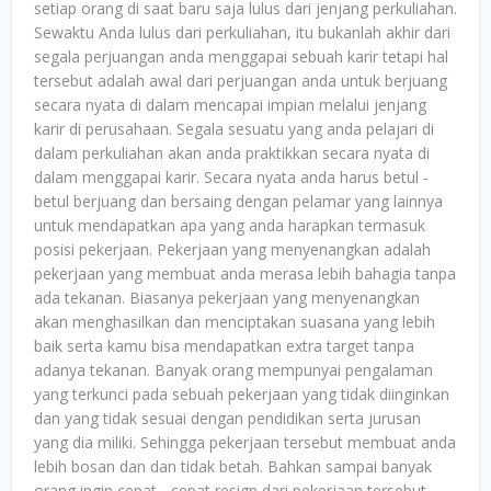
setiap orang di saat baru saja lulus dari jenjang perkuliahan.
Sewaktu Anda lulus dari perkuliahan, itu bukanlah akhir dari
segala perjuangan anda menggapai sebuah karir tetapi hal
tersebut adalah awal dari perjuangan anda untuk berjuang
secara nyata di dalam mencapai impian melalui jenjang
karir di perusahaan. Segala sesuatu yang anda pelajari di
dalam perkuliahan akan anda praktikkan secara nyata di
dalam menggapai karir. Secara nyata anda harus betul -
betul berjuang dan bersaing dengan pelamar yang lainnya
untuk mendapatkan apa yang anda harapkan termasuk
posisi pekerjaan. Pekerjaan yang menyenangkan adalah
pekerjaan yang membuat anda merasa lebih bahagia tanpa
ada tekanan. Biasanya pekerjaan yang menyenangkan
akan menghasilkan dan menciptakan suasana yang lebih
baik serta kamu bisa mendapatkan extra target tanpa
adanya tekanan. Banyak orang mempunyai pengalaman
yang terkunci pada sebuah pekerjaan yang tidak diinginkan
dan yang tidak sesuai dengan pendidikan serta jurusan
yang dia miliki. Sehingga pekerjaan tersebut membuat anda
lebih bosan dan dan tidak betah. Bahkan sampai banyak
orang ingin cepat - cepat resign dari pekerjaan tersebut