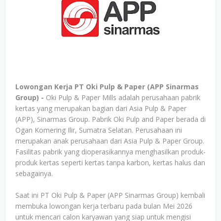
Lowongan Kerja PT Oki Pulp & Paper (APP Sinarmas
Group) -
Oki Pulp & Paper Mills adalah perusahaan pabrik
kertas yang merupakan bagian dari Asia Pulp & Paper
(APP), Sinarmas Group. Pabrik Oki Pulp and Paper berada di
Ogan Komering Ilir, Sumatra Selatan. Perusahaan ini
merupakan anak perusahaan dari Asia Pulp & Paper Group.
Fasilitas pabrik yang dioperasikannya menghasilkan produk-
produk kertas seperti kertas tanpa karbon, kertas halus dan
sebagainya.
Saat ini PT Oki Pulp & Paper (APP Sinarmas Group) kembali
membuka lowongan kerja terbaru pada bulan Mei 2026
untuk mencari calon karyawan yang siap untuk mengisi