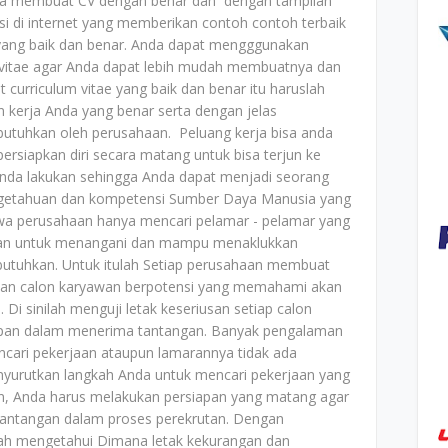
ra membuat CV dengan benar dan dengan tampilan
nsi di internet yang memberikan contoh contoh terbaik
yang baik dan benar. Anda dapat mengggunakan
 vitae agar Anda dapat lebih mudah membuatnya dan
curriculum vitae yang baik dan benar itu haruslah
kerja Anda yang benar serta dengan jelas
utuhkan oleh perusahaan. Peluang kerja bisa anda
rsiapkan diri secara matang untuk bisa terjun ke
Anda lakukan sehingga Anda dapat menjadi seorang
ngetahuan dan kompetensi Sumber Daya Manusia yang
hwa perusahaan hanya mencari pelamar - pelamar yang
man untuk menangani dan mampu menaklukkan
butuhkan. Untuk itulah Setiap perusahaan membuat
kan calon karyawan berpotensi yang memahami akan
Di sinilah menguji letak keseriusan setiap calon
apan dalam menerima tantangan. Banyak pengalaman
ari pekerjaan ataupun lamarannya tidak ada
menyurutkan langkah Anda untuk mencari pekerjaan yang
aan, Anda harus melakukan persiapan yang matang agar
tantangan dalam proses perekrutan. Dengan
ah mengetahui Dimana letak kekurangan dan