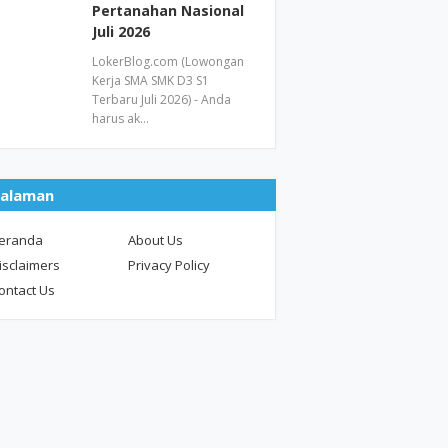
Pertanahan Nasional
Juli 2026
LokerBlog.com (Lowongan
Kerja SMA SMK D3 S1
Terbaru Juli 2026) - Anda
harus ak…
alaman
eranda
About Us
isclaimers
Privacy Policy
ontact Us