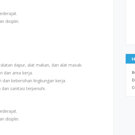
ederajat.
n disiplin.
H
latan dapur, alat makan, dan alat masak.
B
n dan area kerja.
D
an kebersihan lingkungan kerja.
C
dan sanitasi terpenuhi.
ederajat.
n disiplin.