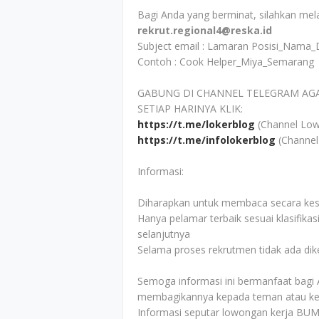
Bagi Anda yang berminat, silahkan mela
rekrut.regional4@reska.id
Subject email : Lamaran Posisi_Nama_D
Contoh : Cook Helper_Miya_Semarang
GABUNG DI CHANNEL TELEGRAM AG
SETIAP HARINYA KLIK:
https://t.me/lokerblog
(Channel Low
https://t.me/infolokerblog
(Channel
Informasi:
Diharapkan untuk membaca secara kesel
Hanya pelamar terbaik sesuai klasifikas
selanjutnya
Selama proses rekrutmen tidak ada di
Semoga informasi ini bermanfaat bagi 
membagikannya kepada teman atau ke
Informasi seputar lowongan kerja BUM