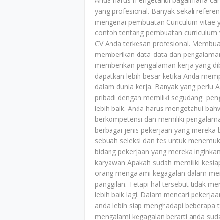
Anda harus mengetahui bagaimana ca
yang profesional. Banyak sekali refere
mengenai pembuatan Curiculum vitae 
contoh tentang pembuatan curriculum
CV Anda terkesan profesional. Membuat 
memberikan data-data dan pengalaman 
memberikan pengalaman kerja yang dib
dapatkan lebih besar ketika Anda mempe
dalam dunia kerja. Banyak yang perlu 
pribadi dengan memiliki segudang pe
lebih baik. Anda harus mengetahui ba
berkompetensi dan memiliki pengala
berbagai jenis pekerjaan yang mereka 
sebuah seleksi dan tes untuk menemu
bidang pekerjaan yang mereka inginkan. 
karyawan Apakah sudah memiliki kesi
orang mengalami kegagalan dalam menc
panggilan. Tetapi hal tersebut tidak 
lebih baik lagi. Dalam mencari pekerj
anda lebih siap menghadapi beberapa 
mengalami kegagalan berarti anda sud