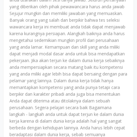
yang diberikan oleh pihak pewawancara harus anda jawab
Sejujur mungkin dan memiliki jawaban yang memuaskan.
Banyak orang yang salah dan berpikir bahwa tes seleksi
wawancara kerja ini membuat anda tidak dapat menjawab
karena kurangnya persiapan. Alangkah baiknya anda harus
mengetahui sedemikian mungkin profil dari perusahaan
yang anda lamar. Kemampuan dan skill yang anda miliki
dapat menjadi modal dasar anda untuk bisa mendapatkan
pekerjaan. Jika akan terjun ke dalam dunia kerja sebaiknya
anda mempersiapkan secara matang baik itu kompetensi
yang anda miliki agar lebih bisa dapat bersaing dengan para
pelamar yang lainnya. Dalam dunia kerja tidak hanya
memantapkan kompetensi yang anda punya tetapi cara
berpikir dan karakter pribadi anda juga bisa menentukan
Anda dapat diterima atau ditolaknya dalam sebuah
perusahaan. Segera pelajari secara baik Bagaimana
langkah - langkah anda untuk dapat terjun ke dalam dunia
kerja karena di dalam dunia kerja adalah hal yang sangat
berbeda dengan kehidupan lainnya. Anda harus lebih cepat
beradaptasi dalam dunia kerja, sebab semuanya