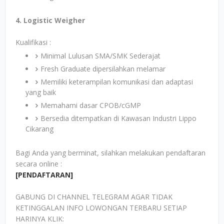
4. Logistic Weigher
Kualifikasi :
Minimal Lulusan SMA/SMK Sederajat
Fresh Graduate dipersilahkan melamar
Memiliki keterampilan komunikasi dan adaptasi
yang baik
Memahami dasar CPOB/cGMP
Bersedia ditempatkan di Kawasan Industri Lippo
Cikarang
Bagi Anda yang berminat, silahkan melakukan pendaftaran
secara online :
[PENDAFTARAN]
GABUNG DI CHANNEL TELEGRAM AGAR TIDAK
KETINGGALAN INFO LOWONGAN TERBARU SETIAP
HARINYA KLIK: