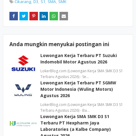
Cikarang
D3
S1
SMA
SMK
Anda mungkin menyukai postingan ini
Lowongan Kerja Terbaru PT Suzuki
Indomobil Motor Agustus 2026
LokerBlog.com (Lowongan Kerja SMA SMK D3 S1
Terbaru Agustus 2026) - Se…
Lowongan Kerja Terbaru PT SGMW
Motor Indonesia (Wuling Motors)
Agustus 2026
LokerBlog.com (Lowongan Kerja SMA SMK D3 S1
Terbaru Agustus 2026) - Ba…
Lowongan Kerja SMA SMK D3 S1
Terbaru PT Hexpharm Jaya
Laboratories (a Kalbe Company)
Agustus 2026