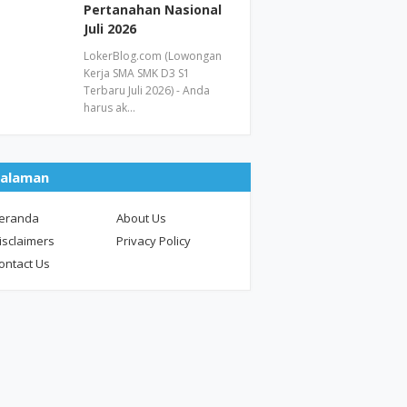
Pertanahan Nasional
Juli 2026
LokerBlog.com (Lowongan
Kerja SMA SMK D3 S1
Terbaru Juli 2026) - Anda
harus ak…
alaman
eranda
About Us
isclaimers
Privacy Policy
ontact Us