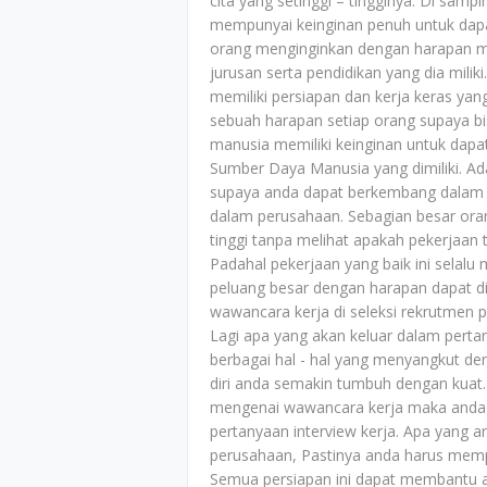
cita yang setinggi – tingginya. Di sam
mempunyai keinginan penuh untuk dapa
orang menginginkan dengan harapan me
jurusan serta pendidikan yang dia mil
memiliki persiapan dan kerja keras yan
sebuah harapan setiap orang supaya b
manusia memiliki keinginan untuk da
Sumber Daya Manusia yang dimiliki. A
supaya anda dapat berkembang dalam 
dalam perusahaan. Sebagian besar ora
tinggi tanpa melihat apakah pekerjaan 
Padahal pekerjaan yang baik ini selal
peluang besar dengan harapan dapat d
wawancara kerja di seleksi rekrutmen
Lagi apa yang akan keluar dalam perta
berbagai hal - hal yang menyangkut d
diri anda semakin tumbuh dengan kuat.
mengenai wawancara kerja maka anda
pertanyaan interview kerja. Apa yang a
perusahaan, Pastinya anda harus mempe
Semua persiapan ini dapat membantu 