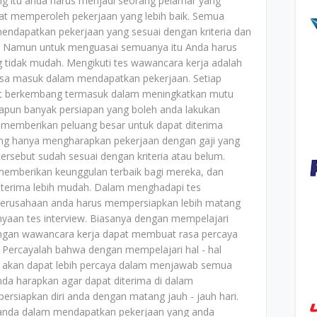
ping itu anda harus menjadi seorang pelamar yang
t memperoleh pekerjaan yang lebih baik. Semua
ndapatkan pekerjaan yang sesuai dengan kriteria dan
iki. Namun untuk menguasai semuanya itu Anda harus
g tidak mudah. Mengikuti tes wawancara kerja adalah
isa masuk dalam mendapatkan pekerjaan. Setiap
pat berkembang termasuk dalam meningkatkan mutu
dapun banyak persiapan yang boleh anda lakukan
memberikan peluang besar untuk dapat diterima
ng hanya mengharapkan pekerjaan dengan gaji yang
tersebut sudah sesuai dengan kriteria atau belum.
u memberikan keunggulan terbaik bagi mereka, dan
iterima lebih mudah. Dalam menghadapi tes
 perusahaan anda harus mempersiapkan lebih matang
nyaan tes interview. Biasanya dengan mempelajari
engan wawancara kerja dapat membuat rasa percaya
 Percayalah bahwa dengan mempelajari hal - hal
 akan dapat lebih percaya dalam menjawab semua
nda harapkan agar dapat diterima di dalam
rsiapkan diri anda dengan matang jauh - jauh hari.
anda dalam mendapatkan pekerjaan yang anda