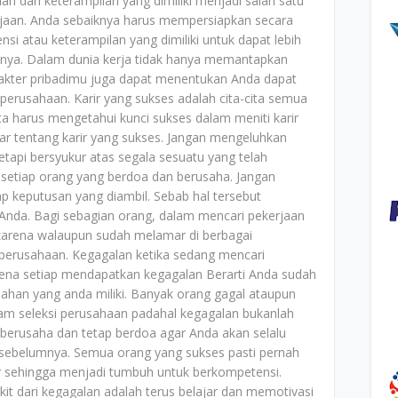
an dan keterampilan yang dimiliki menjadi salah satu
jaan. Anda sebaiknya harus mempersiapkan secara
nsi atau keterampilan yang dimiliki untuk dapat lebih
innya. Dalam dunia kerja tidak hanya memantapkan
arakter pribadimu juga dapat menentukan Anda dapat
perusahaan. Karir yang sukses adalah cita-cita semua
ta harus mengetahui kunci sukses dalam meniti karir
r tentang karir yang sukses. Jangan mengeluhkan
api bersyukur atas segala sesuatu yang telah
 setiap orang yang berdoa dan berusaha. Jangan
ap keputusan yang diambil. Sebab hal tersebut
 Anda. Bagi sebagian orang, dalam mencari pekerjaan
 karena walaupun sudah melamar di berbagai
m perusahaan. Kegagalan ketika sedang mencari
arena setiap mendapatkan kegagalan Berarti Anda sudah
ahan yang anda miliki. Banyak orang gagal ataupun
alam seleksi perusahaan padahal kegagalan bukanlah
 berusaha dan tetap berdoa agar Anda akan selalu
i sebelumnya. Semua orang yang sukses pasti pernah
 sehingga menjadi tumbuh untuk berkompetensi.
it dari kegagalan adalah terus belajar dan memotivasi