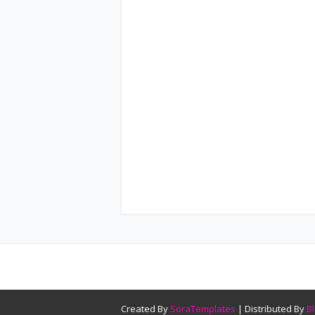
Created By
SoraTemplates
| Distributed By
B