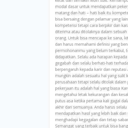
ketat dan semakin lebih sulit. Kemampu
modal dasar untuk mendapatkan peker
matang dan hati – hati baik itu kompete
bisa bersaing dengan pelamar yang la
kompetensi tetapi cara berpikir dan k
diterima atau ditolaknya dalam sebuah 
orang. Untuk bisa mencapai ke sana, ki
dan harus memahami definisi yang bena
permohonanmu yang belum terkabul, tet
didapatkan. Selalu ada harapan kepada
gegabah dan selalu berhati-hati terhad
berpengaruh kepada karir dan reputasi
mungkin adalah sesuatu hal yang sulit
perusahaan tetapi selalu ditolak dala
pekerjaan itu adalah hal yang biasa K
mengetahui letak kekurangan dan kesal
putus asa ketika pertama kali gagal d
akhir dari semuanya. Anda harus selalu
mendapatkan hasil yang lebih baik dar
menghadapi kegagalan dan tetap sabar
Semangat yang terbaik untuk bisa bangk