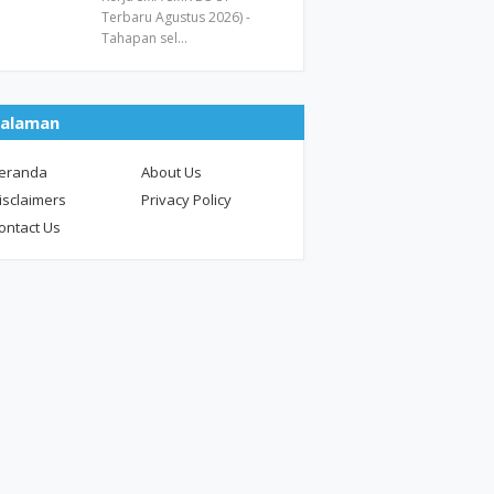
Terbaru Agustus 2026) -
Tahapan sel…
alaman
eranda
About Us
isclaimers
Privacy Policy
ontact Us