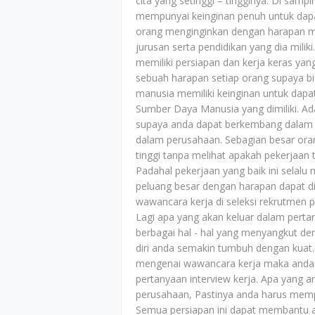
cita yang setinggi – tingginya. Di sam
mempunyai keinginan penuh untuk dapa
orang menginginkan dengan harapan me
jurusan serta pendidikan yang dia mil
memiliki persiapan dan kerja keras yan
sebuah harapan setiap orang supaya b
manusia memiliki keinginan untuk da
Sumber Daya Manusia yang dimiliki. A
supaya anda dapat berkembang dalam 
dalam perusahaan. Sebagian besar ora
tinggi tanpa melihat apakah pekerjaan 
Padahal pekerjaan yang baik ini selal
peluang besar dengan harapan dapat d
wawancara kerja di seleksi rekrutmen
Lagi apa yang akan keluar dalam perta
berbagai hal - hal yang menyangkut d
diri anda semakin tumbuh dengan kuat.
mengenai wawancara kerja maka anda
pertanyaan interview kerja. Apa yang a
perusahaan, Pastinya anda harus mempe
Semua persiapan ini dapat membantu 