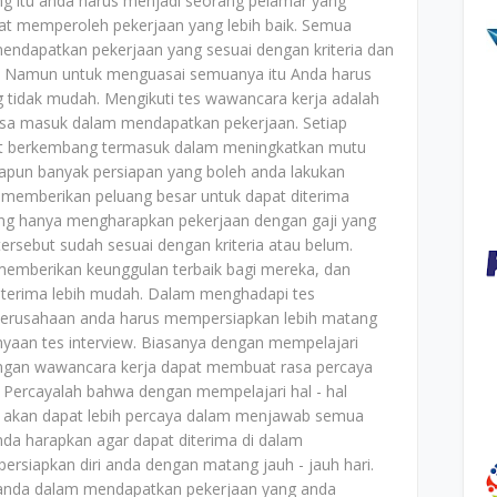
ping itu anda harus menjadi seorang pelamar yang
t memperoleh pekerjaan yang lebih baik. Semua
ndapatkan pekerjaan yang sesuai dengan kriteria dan
iki. Namun untuk menguasai semuanya itu Anda harus
g tidak mudah. Mengikuti tes wawancara kerja adalah
isa masuk dalam mendapatkan pekerjaan. Setiap
pat berkembang termasuk dalam meningkatkan mutu
dapun banyak persiapan yang boleh anda lakukan
memberikan peluang besar untuk dapat diterima
ng hanya mengharapkan pekerjaan dengan gaji yang
tersebut sudah sesuai dengan kriteria atau belum.
u memberikan keunggulan terbaik bagi mereka, dan
iterima lebih mudah. Dalam menghadapi tes
 perusahaan anda harus mempersiapkan lebih matang
nyaan tes interview. Biasanya dengan mempelajari
engan wawancara kerja dapat membuat rasa percaya
 Percayalah bahwa dengan mempelajari hal - hal
 akan dapat lebih percaya dalam menjawab semua
nda harapkan agar dapat diterima di dalam
rsiapkan diri anda dengan matang jauh - jauh hari.
anda dalam mendapatkan pekerjaan yang anda