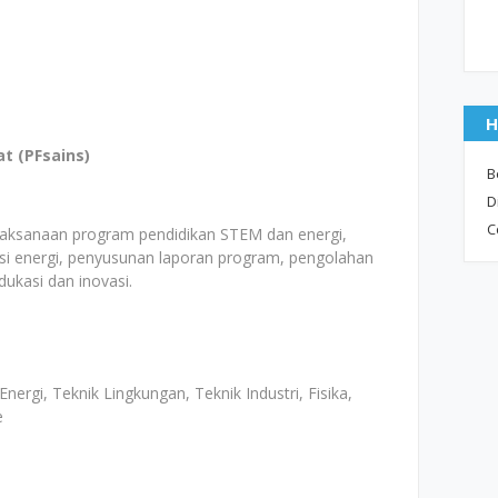
H
t (PFsains)
B
D
C
laksanaan program pendidikan STEM dan energi,
si energi, penyusunan laporan program, pengolahan
ukasi dan inovasi.
 Energi, Teknik Lingkungan, Teknik Industri, Fisika,
e