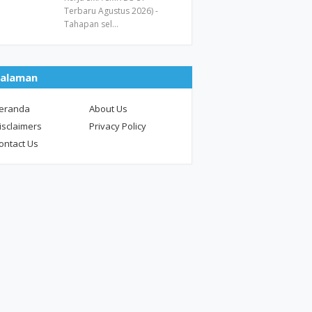
Terbaru Agustus 2026) -
Tahapan sel…
alaman
eranda
About Us
isclaimers
Privacy Policy
ontact Us