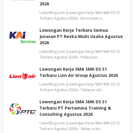
2026
LokerBlog.com (Lowongan Kerja SMA SMK D3 S1
Terbaru Agustus 2026) - Kecocokan s…
Lowongan Kerja Terbaru Semua
Jurusan PT Reska Multi Usaha Agustus
2026
LokerBlog.com (Lowongan Kerja SMA SMK D3 S1
Terbaru Agustus 2026) - Pekerjaan …
Lowongan Kerja SMA SMK D3 S1
Terbaru Lion Air Group Agustus 2026
LokerBlog.com (Lowongan Kerja SMA SMK D3 S1
Terbaru Agustus 2026) - Tahapan sel…
Lowongan Kerja SMA SMK D3 S1
Terbaru PT Pertamina Training &
Consulting Agustus 2026
LokerBlog.com (Lowongan Kerja SMA SMK D3 S1
Terbaru Agustus 2026) - Setiap oran…