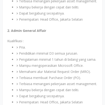
Terbiasa menangani pekerjaan asset management.
Mampu bekerja dengan cepat dan teliti.
Dapat bergabung secepatnya.
Penempatan: Head Office, Jakarta Selatan
2. Admin General Affair
Kualifikasi :
Pria.
Pendidikan minimal D3 semua jurusan.
Pengalaman minimal 1 tahun di bidang yang sama.
Mampu mengoperasikan Microsoft Office.
Memahami alur Material Request Order (MRO).
Terbiasa membuat Purchase Order (PO).
Terbiasa menangani pekerjaan asset management.
Mampu bekerja dengan cepat dan teliti.
Dapat bergabung secepatnya.
Penempatan: Head Office, Jakarta Selatan