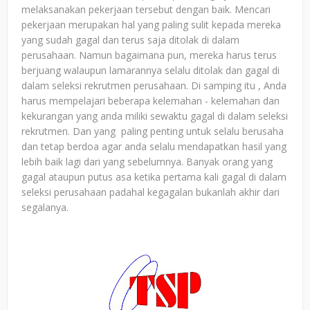
melaksanakan pekerjaan tersebut dengan baik. Mencari
pekerjaan merupakan hal yang paling sulit kepada mereka
yang sudah gagal dan terus saja ditolak di dalam
perusahaan. Namun bagaimana pun, mereka harus terus
berjuang walaupun lamarannya selalu ditolak dan gagal di
dalam seleksi rekrutmen perusahaan. Di samping itu , Anda
harus mempelajari beberapa kelemahan - kelemahan dan
kekurangan yang anda miliki sewaktu gagal di dalam seleksi
rekrutmen. Dan yang paling penting untuk selalu berusaha
dan tetap berdoa agar anda selalu mendapatkan hasil yang
lebih baik lagi dari yang sebelumnya. Banyak orang yang
gagal ataupun putus asa ketika pertama kali gagal di dalam
seleksi perusahaan padahal kegagalan bukanlah akhir dari
segalanya.