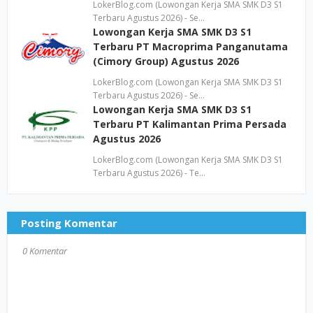
LokerBlog.com (Lowongan Kerja SMA SMK D3 S1
Terbaru Agustus 2026) - Se…
Lowongan Kerja SMA SMK D3 S1
Terbaru PT Macroprima Panganutama
(Cimory Group) Agustus 2026
LokerBlog.com (Lowongan Kerja SMA SMK D3 S1
Terbaru Agustus 2026) - Se…
Lowongan Kerja SMA SMK D3 S1
Terbaru PT Kalimantan Prima Persada
Agustus 2026
LokerBlog.com (Lowongan Kerja SMA SMK D3 S1
Terbaru Agustus 2026) - Te…
Posting Komentar
0 Komentar