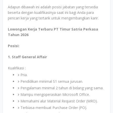
Adapun dibawah ini adalah posisi jabatan yang tersedia
beserta dengan kualifikasinya saat ini bagi Anda para
pencari kerja yang tertarik untuk mengembangkan karir.
Lowongan Kerja Terbaru PT Timur Satria Perkasa
Tahun 2026
Posisi:
1. Staff General Affair
Kualifikasi :
Pria.
Pendidikan minimal S1 semua jurusan.
Pengalaman minimal 2 tahun di bidang yang sama.
Mampu mengoperasikan Microsoft Office.
Memahami alur Material Request Order (MRO).
Terbiasa membuat Purchase Order (PO).