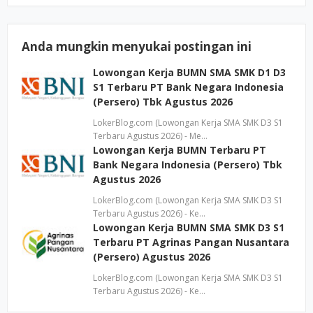
Anda mungkin menyukai postingan ini
Lowongan Kerja BUMN SMA SMK D1 D3
S1 Terbaru PT Bank Negara Indonesia
(Persero) Tbk Agustus 2026
LokerBlog.com (Lowongan Kerja SMA SMK D3 S1
Terbaru Agustus 2026) - Me…
Lowongan Kerja BUMN Terbaru PT
Bank Negara Indonesia (Persero) Tbk
Agustus 2026
LokerBlog.com (Lowongan Kerja SMA SMK D3 S1
Terbaru Agustus 2026) - Ke…
Lowongan Kerja BUMN SMA SMK D3 S1
Terbaru PT Agrinas Pangan Nusantara
(Persero) Agustus 2026
LokerBlog.com (Lowongan Kerja SMA SMK D3 S1
Terbaru Agustus 2026) - Ke…