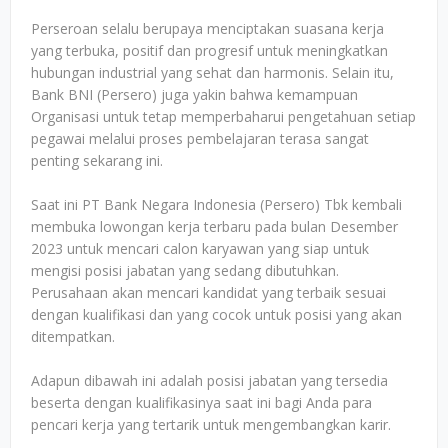
Perseroan selalu berupaya menciptakan suasana kerja
yang terbuka, positif dan progresif untuk meningkatkan
hubungan industrial yang sehat dan harmonis. Selain itu,
Bank BNI (Persero) juga yakin bahwa kemampuan
Organisasi untuk tetap memperbaharui pengetahuan setiap
pegawai melalui proses pembelajaran terasa sangat
penting sekarang ini.
Saat ini PT Bank Negara Indonesia (Persero) Tbk kembali
membuka lowongan kerja terbaru pada bulan Desember
2023 untuk mencari calon karyawan yang siap untuk
mengisi posisi jabatan yang sedang dibutuhkan.
Perusahaan akan mencari kandidat yang terbaik sesuai
dengan kualifikasi dan yang cocok untuk posisi yang akan
ditempatkan.
Adapun dibawah ini adalah posisi jabatan yang tersedia
beserta dengan kualifikasinya saat ini bagi Anda para
pencari kerja yang tertarik untuk mengembangkan karir.