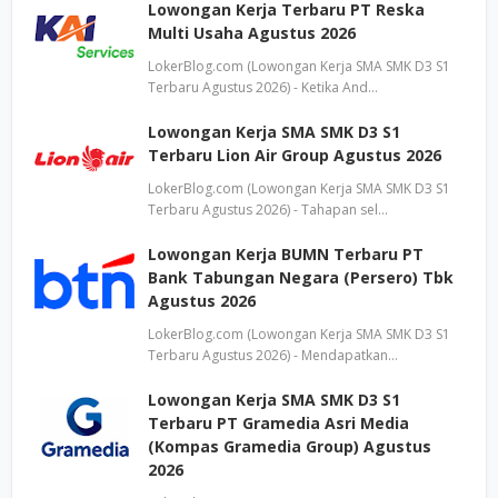
Lowongan Kerja Terbaru PT Reska
Multi Usaha Agustus 2026
LokerBlog.com (Lowongan Kerja SMA SMK D3 S1
Terbaru Agustus 2026) - Ketika And…
Lowongan Kerja SMA SMK D3 S1
Terbaru Lion Air Group Agustus 2026
LokerBlog.com (Lowongan Kerja SMA SMK D3 S1
Terbaru Agustus 2026) - Tahapan sel…
Lowongan Kerja BUMN Terbaru PT
Bank Tabungan Negara (Persero) Tbk
Agustus 2026
LokerBlog.com (Lowongan Kerja SMA SMK D3 S1
Terbaru Agustus 2026) - Mendapatkan…
Lowongan Kerja SMA SMK D3 S1
Terbaru PT Gramedia Asri Media
(Kompas Gramedia Group) Agustus
2026