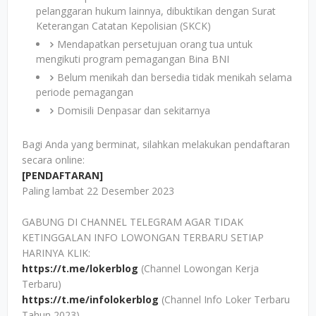
pelanggaran hukum lainnya, dibuktikan dengan Surat
Keterangan Catatan Kepolisian (SKCK)
Mendapatkan persetujuan orang tua untuk
mengikuti program pemagangan Bina BNI
Belum menikah dan bersedia tidak menikah selama
periode pemagangan
Domisili Denpasar dan sekitarnya
Bagi Anda yang berminat, silahkan melakukan pendaftaran
secara online:
[PENDAFTARAN]
Paling lambat 22 Desember 2023
GABUNG DI CHANNEL TELEGRAM AGAR TIDAK
KETINGGALAN INFO LOWONGAN TERBARU SETIAP
HARINYA KLIK:
https://t.me/lokerblog
(Channel Lowongan Kerja
Terbaru)
https://t.me/infolokerblog
(Channel Info Loker Terbaru
Tahun 2023)