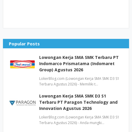
Popular Posts
Lowongan Kerja SMA SMK Terbaru PT
Indomarco Prismatama (Indomaret
Group) Agustus 2026
LokerBlog.com (Lowongan Kerja SMA SMK D3 S1
Terbaru Agustus 2026) - Memiliki t…
Lowongan Kerja SMA SMK D3 S1
Terbaru PT Paragon Technology and
Innovation Agustus 2026
LokerBlog.com (Lowongan Kerja SMA SMK D3 S1
Terbaru Agustus 2026) - Anda mungki…