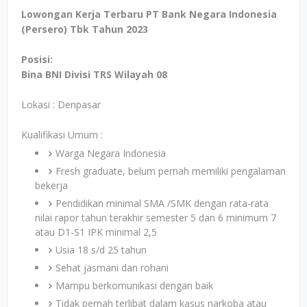
Lowongan Kerja Terbaru PT Bank Negara Indonesia
(Persero) Tbk Tahun 2023
Posisi:
Bina BNI Divisi TRS Wilayah 08
Lokasi : Denpasar
Kualifikasi Umum :
Warga Negara Indonesia
Fresh graduate, belum pernah memiliki pengalaman
bekerja
Pendidikan minimal SMA /SMK dengan rata-rata
nilai rapor tahun terakhir semester 5 dan 6 minimum 7
atau D1-S1 IPK minimal 2,5
Usia 18 s/d 25 tahun
Sehat jasmani dan rohani
Mampu berkomunikasi dengan baik
Tidak pernah terlibat dalam kasus narkoba atau