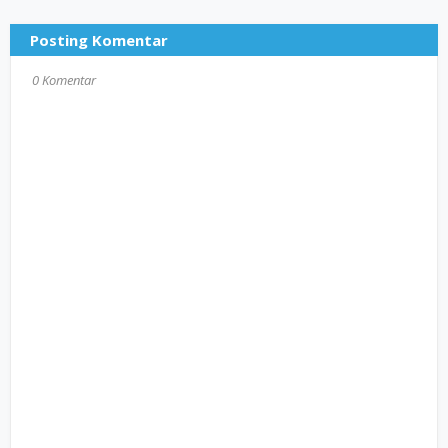
Posting Komentar
0 Komentar