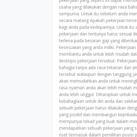
pekerjaan yang seperti ini dapat membe
usaha yang dilakukan dengan rasa bah
sempurna. Untuk itu sebelum anda menc
secara matang Apakah pekerjaan terseb
bagi anda pada kedepannya. Untuk itu a
pekerjaan dan tentunya harus sesuai de
terlena pada besaran gaji yang diberi
kesesuaian yang anda miliki. Pekerjaa
membantu anda untuk lebih mudah dal
deskripsi pekerjaan tersebut. Pekerja
bahagia tanpa ada rasa tekanan dan 
tersebut walaupun dengan tanggung ja
akan memudahkan anda untuk meningkat
rasa nyaman anda akan lebih mudah me
anda lebih unggul. Diharapkan untuk m
kebahagiaan untuk diri anda dan sekit
sebuah pekerjaan harus dilakukan den
yang positif dan membangun kepribadian
mempunyai tekad yang kuat dalam meraih
mendapatkan sebuah pekerjaan yang s
riset termasuk dalam pemilihan posisi 