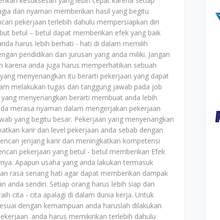
rikan kesuksesan yang lebih cepat karena setiap
agia dan nyaman memberikan hasil yang begitu
ari pekerjaan terlebih dahulu mempersiapkan diri
ut betul – betul dapat memberikan efek yang baik
nda harus lebih berhati - hati di dalam memilih
ngan pendidikan dan jurusan yang anda miliki. Jangan
kan karena anda juga harus memperhatikan sebuah
n yang menyenangkan itu berarti pekerjaan yang dapat
am melakukan tugas dan tanggung jawab pada job
an yang menyenangkan berarti membuat anda lebih
anda merasa nyaman dalam mengerjakan pekerjaan
wab yang begitu besar. Pekerjaan yang menyenangkan
kan karir dan level pekerjaan anda sebab dengan
ncari jenjang karir dan meningkatkan kompetensi
encari pekerjaan yang betul - betul memberikan Efek
arnya. Apapun usaha yang anda lakukan termasuk
gan rasa senang hati agar dapat memberikan dampak
 anda sendiri. Setiap orang harus lebih siap dan
 cita - cita apalagi di dalam dunia kerja. Untuk
esuai dengan kemampuan anda haruslah dilakukan
pekerjaan. anda harus memikirikan terlebih dahulu