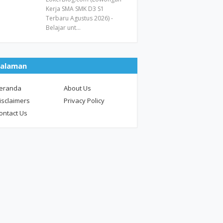
Kerja SMA SMK D3 S1
Terbaru Agustus 2026) -
Belajar unt…
alaman
eranda
About Us
isclaimers
Privacy Policy
ontact Us