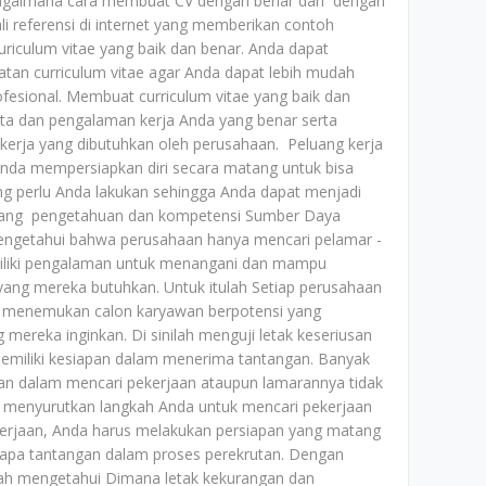
 bagaimana cara membuat CV dengan benar dan dengan
li referensi di internet yang memberikan contoh
iculum vitae yang baik dan benar. Anda dapat
an curriculum vitae agar Anda dapat lebih mudah
esional. Membuat curriculum vitae yang baik dan
ata dan pengalaman kerja Anda yang benar serta
erja yang dibutuhkan oleh perusahaan. Peluang kerja
 Anda mempersiapkan diri secara matang untuk bisa
ang perlu Anda lakukan sehingga Anda dapat menjadi
udang pengetahuan dan kompetensi Sumber Daya
mengetahui bahwa perusahaan hanya mencari pelamar -
iliki pengalaman untuk menangani dan mampu
yang mereka butuhkan. Untuk itulah Setiap perusahaan
k menemukan calon karyawan berpotensi yang
ereka inginkan. Di sinilah menguji letak keseriusan
emiliki kesiapan dalam menerima tantangan. Banyak
n dalam mencari pekerjaan ataupun lamarannya tidak
dak menyurutkan langkah Anda untuk mencari pekerjaan
ekerjaan, Anda harus melakukan persiapan yang matang
rapa tantangan dalam proses perekrutan. Dengan
ah mengetahui Dimana letak kekurangan dan