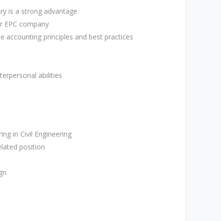
ry is a strong advantage
for EPC company
 accounting principles and best practices
erpersonal abilities
g in Civil Engineering
elated position
ign