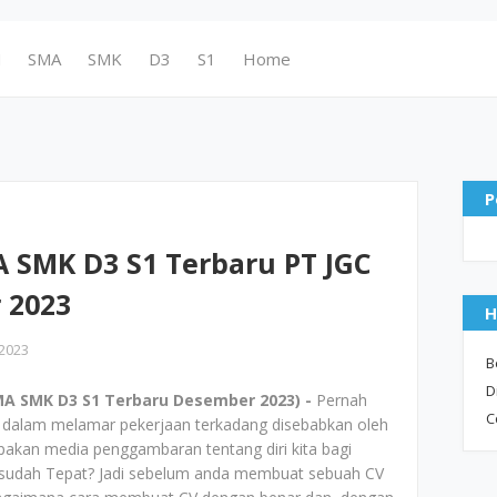
N
SMA
SMK
D3
S1
Home
P
 SMK D3 S1 Terbaru PT JGC
 2023
H
2023
B
D
A SMK D3 S1 Terbaru Desember 2023) -
Pernah
C
kita dalam melamar pekerjaan terkadang disebabkan oleh
upakan media penggambaran tentang diri kita bagi
ita sudah Tepat? Jadi sebelum anda membuat sebuah CV