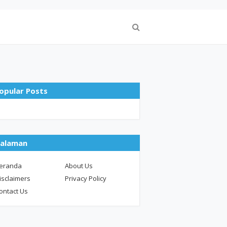
opular Posts
alaman
eranda
About Us
isclaimers
Privacy Policy
ontact Us