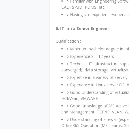
Familiar with Engineering Softw
CAD, SP3D, PDMS, etc.
Having site experience/supervi
6. IT Infra Senior Engineer
Qualification :
Minimum bachelor degree in In
Experience 8 – 12 years
Technical IT infrastructure supp
converged), data storage, virtualiz
Expertise in a variety of serve
Experience in Linux server OS,
Good Understanding of virtuali
HCI/Vsan, VMWARE
Good Knowledge of MS Active D
and Management, TCP/IP, VLAN, WA
Understanding of Firewall (espe
Office365 Operation (MS Teams, Sha