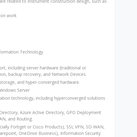
are related to Instrument construction design, such as
sion work
formation Technology
ort, including server hardware (traditional or
ation, backup recovery, and Network Devices.
r, storage, and hyper-converged hardware.
 Windows Server
zation technology, including hyperconverged solutions
irectory, Azure Active Directory, GPO Deployment
N, and Routing.
cially Fortiget or Cisco Products), SSL VPN, SD-WAN,
repoint, OneDrive Business), Information Security