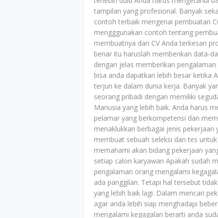
terlebih dulu Anda harus mengetahui
tampilan yang profesional. Banyak seka
contoh terbaik mengenai pembuatan Cur
mengggunakan contoh tentang pembuat
membuatnya dan CV Anda terkesan prof
benar itu haruslah memberikan data-d
dengan jelas memberikan pengalaman k
bisa anda dapatkan lebih besar ketika
terjun ke dalam dunia kerja. Banyak y
seorang pribadi dengan memiliki seg
Manusia yang lebih baik. Anda harus 
pelamar yang berkompetensi dan mem
menaklukkan berbagai jenis pekerjaan 
membuat sebuah seleksi dan tes untu
memahami akan bidang pekerjaan yang m
setiap calon karyawan Apakah sudah m
pengalaman orang mengalami kegagala
ada panggilan. Tetapi hal tersebut ti
yang lebih baik lagi. Dalam mencari p
agar anda lebih siap menghadapi bebe
mengalami kegagalan berarti anda sud