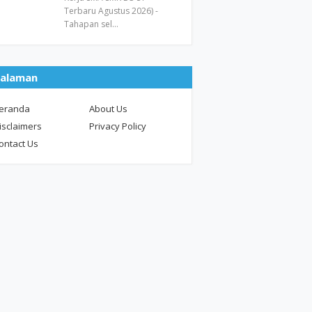
Terbaru Agustus 2026) -
Tahapan sel…
alaman
eranda
About Us
isclaimers
Privacy Policy
ontact Us