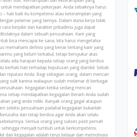
n lebih sulit. Kemampuan dan keterampilan yang
ar untuk mendapatkan pekerjaan. Anda sebaiknya harus
– hati baik itu kompetensi atau keterampilan yang
g dengan pelamar yang lainnya. Dalam dunia kerja tidak
ara berpikir dan karakter pribadimu juga dapat
ditolaknya dalam sebuah perusahaan. Karir yang
Untuk bisa mencapai ke sana, kita harus mengetahui
rus memahami definisi yang benar tentang karir yang
nmu yang belum terkabul, tetapi bersyukur atas
 Selalu ada harapan kepada setiap orang yang berdoa
lu berhati-hati terhadap keputusan yang diambil. Sebab
 dan reputasi Anda. Bagi sebagian orang, dalam mencari
yang sulit karena walaupun sudah melamar di berbagai
m perusahaan. Kegagalan ketika sedang mencari
arena setiap mendapatkan kegagalan Berarti Anda sudah
ahan yang anda miliki. Banyak orang gagal ataupun
alam seleksi perusahaan padahal kegagalan bukanlah
 berusaha dan tetap berdoa agar Anda akan selalu
i sebelumnya. Semua orang yang sukses pasti pernah
 sehingga menjadi tumbuh untuk berkompetensi.
it dari kegagalan adalah terus belajar dan memotivasi