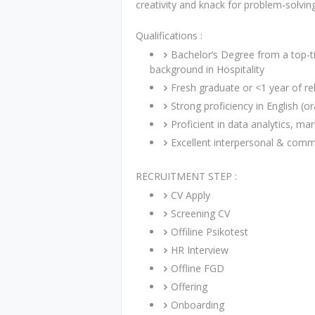
creativity and knack for problem-solving
Qualifications :
Bachelor’s Degree from a top-ti
background in Hospitality
Fresh graduate or <1 year of r
Strong proficiency in English (or
Proficient in data analytics, m
Excellent interpersonal & comm
RECRUITMENT STEP :
CV Apply
Screening CV
Offiline Psikotest
HR Interview
Offline FGD
Offering
Onboarding