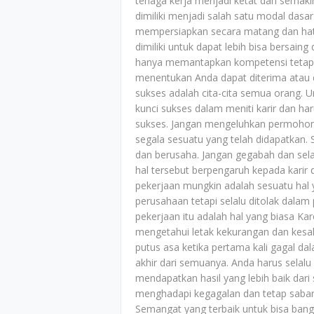
tenaga kerja menjadi ketat dan semaki
dimiliki menjadi salah satu modal das
mempersiapkan secara matang dan hati 
dimiliki untuk dapat lebih bisa bersain
hanya memantapkan kompetensi tetapi c
menentukan Anda dapat diterima atau 
sukses adalah cita-cita semua orang. 
kunci sukses dalam meniti karir dan ha
sukses. Jangan mengeluhkan permohona
segala sesuatu yang telah didapatkan.
dan berusaha. Jangan gegabah dan sela
hal tersebut berpengaruh kepada karir
pekerjaan mungkin adalah sesuatu hal 
perusahaan tetapi selalu ditolak dala
pekerjaan itu adalah hal yang biasa K
mengetahui letak kekurangan dan kesal
putus asa ketika pertama kali gagal d
akhir dari semuanya. Anda harus selalu
mendapatkan hasil yang lebih baik dar
menghadapi kegagalan dan tetap sabar
Semangat yang terbaik untuk bisa bangk