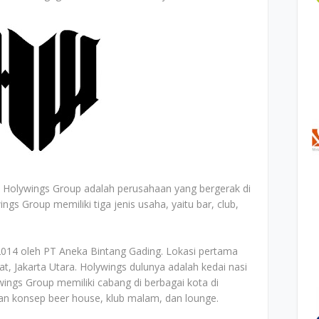
-
Holywings Group adalah perusahaan yang bergerak di
gs Group memiliki tiga jenis usaha, yaitu bar, club,
2014 oleh PT Aneka Bintang Gading. Lokasi pertama
t, Jakarta Utara. Holywings dulunya adalah kedai nasi
ngs Group memiliki cabang di berbagai kota di
n konsep beer house, klub malam, dan lounge.