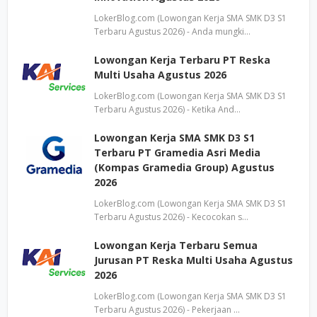
LokerBlog.com (Lowongan Kerja SMA SMK D3 S1
Terbaru Agustus 2026) - Anda mungki…
Lowongan Kerja Terbaru PT Reska
Multi Usaha Agustus 2026
LokerBlog.com (Lowongan Kerja SMA SMK D3 S1
Terbaru Agustus 2026) - Ketika And…
Lowongan Kerja SMA SMK D3 S1
Terbaru PT Gramedia Asri Media
(Kompas Gramedia Group) Agustus
2026
LokerBlog.com (Lowongan Kerja SMA SMK D3 S1
Terbaru Agustus 2026) - Kecocokan s…
Lowongan Kerja Terbaru Semua
Jurusan PT Reska Multi Usaha Agustus
2026
LokerBlog.com (Lowongan Kerja SMA SMK D3 S1
Terbaru Agustus 2026) - Pekerjaan …