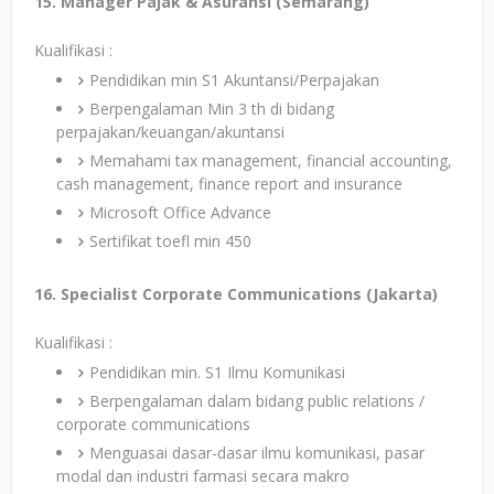
15. Manager Pajak & Asuransi (Semarang)
Kualifikasi :
Pendidikan min S1 Akuntansi/Perpajakan
Berpengalaman Min 3 th di bidang
perpajakan/keuangan/akuntansi
Memahami tax management, financial accounting,
cash management, finance report and insurance
Microsoft Office Advance
Sertifikat toefl min 450
16. Specialist Corporate Communications (Jakarta)
Kualifikasi :
Pendidikan min. S1 Ilmu Komunikasi
Berpengalaman dalam bidang public relations /
corporate communications
Menguasai dasar-dasar ilmu komunikasi, pasar
modal dan industri farmasi secara makro