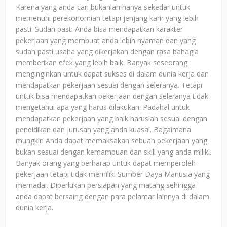
Karena yang anda cari bukanlah hanya sekedar untuk
memenuhi perekonomian tetapi jenjang karir yang lebih
pasti. Sudah pasti Anda bisa mendapatkan karakter
pekerjaan yang membuat anda lebih nyaman dan yang
sudah pasti usaha yang dikerjakan dengan rasa bahagia
memberikan efek yang lebih baik. Banyak seseorang
menginginkan untuk dapat sukses di dalam dunia kerja dan
mendapatkan pekerjaan sesuai dengan seleranya. Tetapi
untuk bisa mendapatkan pekerjaan dengan seleranya tidak
mengetahui apa yang harus dilakukan. Padahal untuk
mendapatkan pekerjaan yang baik haruslah sesuai dengan
pendidikan dan jurusan yang anda kuasai. Bagaimana
mungkin Anda dapat memaksakan sebuah pekerjaan yang
bukan sesuai dengan kemampuan dan skill yang anda miliki.
Banyak orang yang berharap untuk dapat memperoleh
pekerjaan tetapi tidak memiliki Sumber Daya Manusia yang
memadai. Diperlukan persiapan yang matang sehingga
anda dapat bersaing dengan para pelamar lainnya di dalam
dunia kerja.