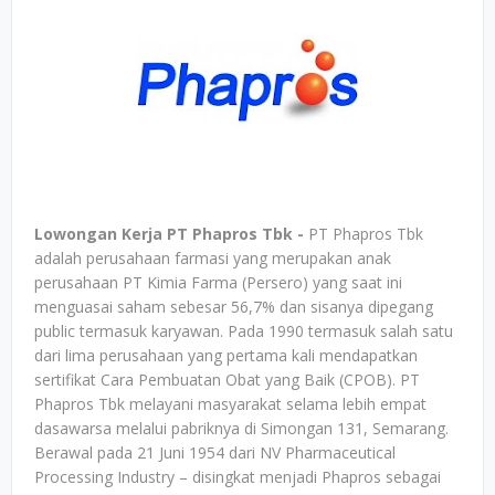
Lowongan Kerja PT Phapros Tbk -
PT Phapros Tbk
adalah perusahaan farmasi yang merupakan anak
perusahaan PT Kimia Farma (Persero) yang saat ini
menguasai saham sebesar 56,7% dan sisanya dipegang
public termasuk karyawan. Pada 1990 termasuk salah satu
dari lima perusahaan yang pertama kali mendapatkan
sertifikat Cara Pembuatan Obat yang Baik (CPOB). PT
Phapros Tbk melayani masyarakat selama lebih empat
dasawarsa melalui pabriknya di Simongan 131, Semarang.
Berawal pada 21 Juni 1954 dari NV Pharmaceutical
Processing Industry – disingkat menjadi Phapros sebagai