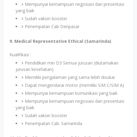
Mempunyai kemampuan negosiasi dan presentasi
yang baik
Sudah vaksin booster
Penempatan Cab Denpasar
9. Medical Representative Ethical (Samarinda)
Kualifikasi :
Pendidikan min D3 Semua jurusan (diutamakan
jurusan kesehatan)
Memiliki pengalaman yang sama lebih disukai
Dapat mengendarai motor (memiliki SIM C/SIM A)
Mempunyai kemampuan komunikasi yang baik
Mempunyai kemampuan negosiasi dan presentasi
yang baik
Sudah vaksin booster
Penempatan Cab. Samarinda