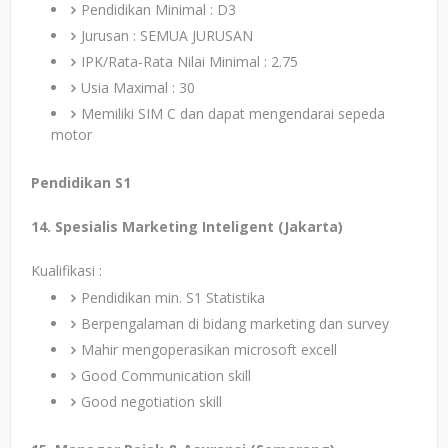
Pendidikan Minimal : D3
Jurusan : SEMUA JURUSAN
IPK/Rata-Rata Nilai Minimal : 2.75
Usia Maximal : 30
Memiliki SIM C dan dapat mengendarai sepeda
motor
Pendidikan S1
14. Spesialis Marketing Inteligent (Jakarta)
Kualifikasi :
Pendidikan min. S1 Statistika
Berpengalaman di bidang marketing dan survey
Mahir mengoperasikan microsoft excell
Good Communication skill
Good negotiation skill