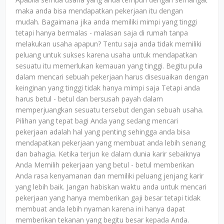
maka anda bisa mendapatkan pekerjaan itu dengan
mudah. Bagaimana jika anda memiliki mimpi yang tinggi
tetapi hanya bermalas - malasan saja di rumah tanpa
melakukan usaha apapun? Tentu saja anda tidak memiliki
peluang untuk sukses karena usaha untuk mendapatkan
sesuatu itu memerlukan kemauan yang tinggi. Begitu pula
dalam mencari sebuah pekerjaan harus disesuaikan dengan
keinginan yang tinggi tidak hanya mimpi saja Tetapi anda
harus betul - betul dan bersusah payah dalam
memperjuangkan sesuatu tersebut dengan sebuah usaha.
Pilihan yang tepat bagi Anda yang sedang mencari
pekerjaan adalah hal yang penting sehingga anda bisa
mendapatkan pekerjaan yang membuat anda lebih senang
dan bahagia. Ketika terjun ke dalam dunia karir sebaiknya
Anda Memilih pekerjaan yang betul - betul memberikan
Anda rasa kenyamanan dan memiliki peluang jenjang karir
yang lebih baik. Jangan habiskan waktu anda untuk mencari
pekerjaan yang hanya memberikan gaji besar tetapi tidak
membuat anda lebih nyaman karena ini hanya dapat
memberikan tekanan yang begitu besar kepada Anda.