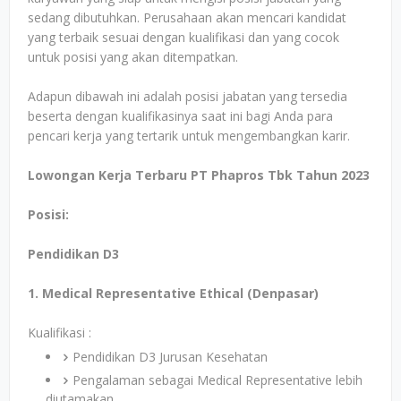
sedang dibutuhkan. Perusahaan akan mencari kandidat
yang terbaik sesuai dengan kualifikasi dan yang cocok
untuk posisi yang akan ditempatkan.
Adapun dibawah ini adalah posisi jabatan yang tersedia
beserta dengan kualifikasinya saat ini bagi Anda para
pencari kerja yang tertarik untuk mengembangkan karir.
Lowongan Kerja Terbaru PT Phapros Tbk Tahun 2023
Posisi:
Pendidikan D3
1. Medical Representative Ethical (Denpasar)
Kualifikasi :
Pendidikan D3 Jurusan Kesehatan
Pengalaman sebagai Medical Representative lebih
diutamakan