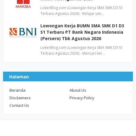
LokerBlog.com (Lowongan Kerja SMA SMK D3 S1
Terbaru Agustus 2026) - Belajar unt…
Lowongan Kerja BUMN SMA SMK D1 D3
S1 Terbaru PT Bank Negara Indonesia
(Persero) Tbk Agustus 2026
LokerBlog.com (Lowongan Kerja SMA SMK D3 S1
Terbaru Agustus 2026) - Mencari ker…
Halaman
Beranda
About Us
Disclaimers
Privacy Policy
Contact Us