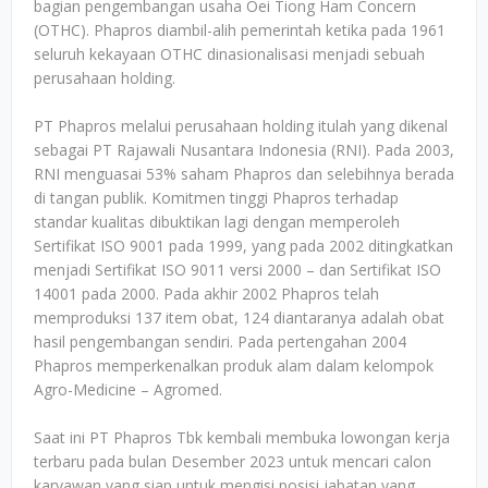
bagian pengembangan usaha Oei Tiong Ham Concern
(OTHC). Phapros diambil-alih pemerintah ketika pada 1961
seluruh kekayaan OTHC dinasionalisasi menjadi sebuah
perusahaan holding.
PT Phapros melalui perusahaan holding itulah yang dikenal
sebagai PT Rajawali Nusantara Indonesia (RNI). Pada 2003,
RNI menguasai 53% saham Phapros dan selebihnya berada
di tangan publik. Komitmen tinggi Phapros terhadap
standar kualitas dibuktikan lagi dengan memperoleh
Sertifikat ISO 9001 pada 1999, yang pada 2002 ditingkatkan
menjadi Sertifikat ISO 9011 versi 2000 – dan Sertifikat ISO
14001 pada 2000. Pada akhir 2002 Phapros telah
memproduksi 137 item obat, 124 diantaranya adalah obat
hasil pengembangan sendiri. Pada pertengahan 2004
Phapros memperkenalkan produk alam dalam kelompok
Agro-Medicine – Agromed.
Saat ini PT Phapros Tbk kembali membuka lowongan kerja
terbaru pada bulan Desember 2023 untuk mencari calon
karyawan yang siap untuk mengisi posisi jabatan yang