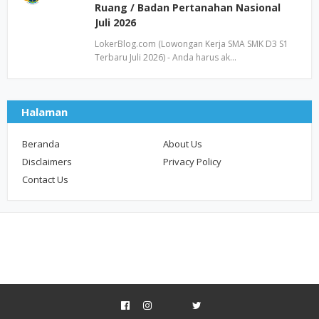
Ruang / Badan Pertanahan Nasional
Juli 2026
LokerBlog.com (Lowongan Kerja SMA SMK D3 S1
Terbaru Juli 2026) - Anda harus ak…
Halaman
Beranda
About Us
Disclaimers
Privacy Policy
Contact Us