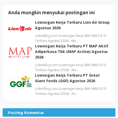
Anda mungkin menyukai postingan ini
Lowongan Kerja Terbaru Lion Air Group
Agustus 2026
LokerBlog.com (Lowongan Kerja SMA SMK D3 S1
Terbaru Agustus 2026) - Me…
Lowongan Kerja Terbaru PT MAP Aktif
Adiperkasa Tbk (MAP Active) Agustus
2026
LokerBlog.com (Lowongan Kerja SMA SMK D3 S1
Terbaru Agustus 2026) - Wa…
Lowongan Kerja Terbaru PT Great
Giant Foods (GGF) Agustus 2026
LokerBlog.com (Lowongan Kerja SMA SMK D3 S1
Terbaru Agustus 2026) - An…
Posting Komentar