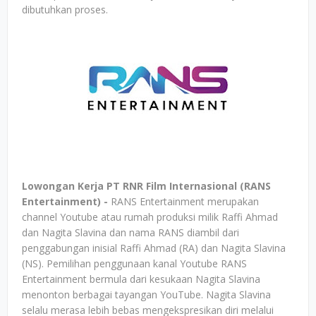
dibutuhkan proses.
Lowongan Kerja PT RNR Film Internasional (RANS
Entertainment) -
RANS Entertainment merupakan
channel Youtube atau rumah produksi milik Raffi Ahmad
dan Nagita Slavina dan nama RANS diambil dari
penggabungan inisial Raffi Ahmad (RA) dan Nagita Slavina
(NS). Pemilihan penggunaan kanal Youtube RANS
Entertainment bermula dari kesukaan Nagita Slavina
menonton berbagai tayangan YouTube. Nagita Slavina
selalu merasa lebih bebas mengekspresikan diri melalui