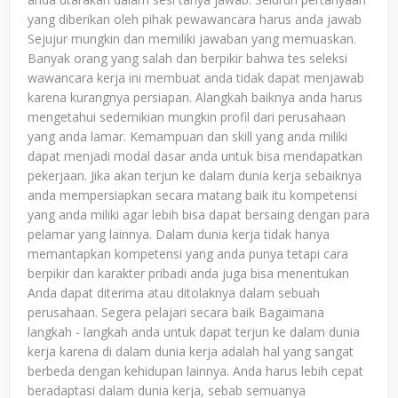
yang diberikan oleh pihak pewawancara harus anda jawab
Sejujur mungkin dan memiliki jawaban yang memuaskan.
Banyak orang yang salah dan berpikir bahwa tes seleksi
wawancara kerja ini membuat anda tidak dapat menjawab
karena kurangnya persiapan. Alangkah baiknya anda harus
mengetahui sedemikian mungkin profil dari perusahaan
yang anda lamar. Kemampuan dan skill yang anda miliki
dapat menjadi modal dasar anda untuk bisa mendapatkan
pekerjaan. Jika akan terjun ke dalam dunia kerja sebaiknya
anda mempersiapkan secara matang baik itu kompetensi
yang anda miliki agar lebih bisa dapat bersaing dengan para
pelamar yang lainnya. Dalam dunia kerja tidak hanya
memantapkan kompetensi yang anda punya tetapi cara
berpikir dan karakter pribadi anda juga bisa menentukan
Anda dapat diterima atau ditolaknya dalam sebuah
perusahaan. Segera pelajari secara baik Bagaimana
langkah - langkah anda untuk dapat terjun ke dalam dunia
kerja karena di dalam dunia kerja adalah hal yang sangat
berbeda dengan kehidupan lainnya. Anda harus lebih cepat
beradaptasi dalam dunia kerja, sebab semuanya