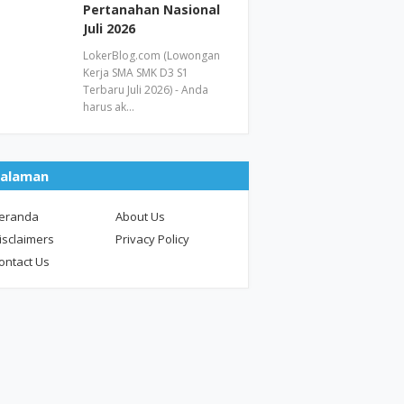
Pertanahan Nasional
Juli 2026
LokerBlog.com (Lowongan
Kerja SMA SMK D3 S1
Terbaru Juli 2026) - Anda
harus ak…
alaman
eranda
About Us
isclaimers
Privacy Policy
ontact Us