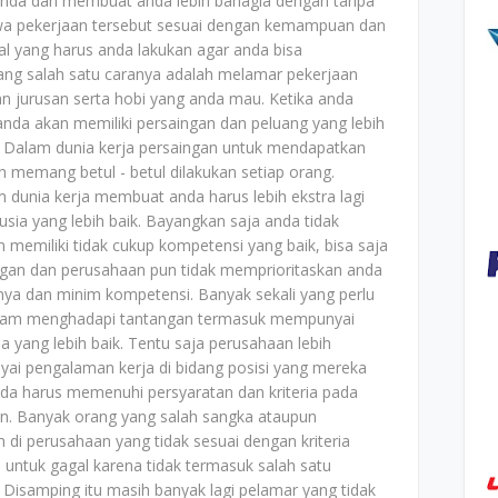
anda dan membuat anda lebih bahagia dengan tanpa
wa pekerjaan tersebut sesuai dengan kemampuan dan
al yang harus anda lakukan agar anda bisa
ng salah satu caranya adalah melamar pekerjaan
an jurusan serta hobi yang anda mau. Ketika anda
nda akan memiliki persaingan dan peluang yang lebih
. Dalam dunia kerja persaingan untuk mendapatkan
n memang betul - betul dilakukan setiap orang.
 dunia kerja membuat anda harus lebih ekstra lagi
sia yang lebih baik. Bayangkan saja anda tidak
emiliki tidak cukup kompetensi yang baik, bisa saja
ingan dan perusahaan pun tidak memprioritaskan anda
ya dan minim kompetensi. Banyak sekali yang perlu
 dalam menghadapi tantangan termasuk mempunyai
yang lebih baik. Tentu saja perusahaan lebih
 pengalaman kerja di bidang posisi yang mereka
da harus memenuhi persyaratan dan kriteria pada
n. Banyak orang yang salah sangka ataupun
di perusahaan yang tidak sesuai dengan kriteria
 untuk gagal karena tidak termasuk salah satu
Disamping itu masih banyak lagi pelamar yang tidak