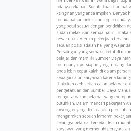
memberikan warna - warni bagi hidup 
adanya tekanan. Sudah dipastikan bah
keinginan yang anda impikan. Banyak h
mendapatkan pekerjaan impian anda ya
yang betul sesuai dengan pendidikan d
sudah melakukan semua hal ini, maka a
besar untuk meraih pekerjaan tersebut
sebuah posisi adalah hal yang wajar da
Persaingan yang semakin ketat di dalam
belajar dan memiliki Sumber Daya Manu
mempunyai persiapan yang matang dan m
anda lebih cepat kalah di dalam persa
sebagai calon karyawan karena kurangn
dilakukan oleh setiap calon pelamar
pengetahuan dan Sumber Daya Manusia 
mengutamakan pelamar yang mempunyai
butuhkan. Dalam mencari pekerjaan An
lowongan yang diminta oleh perusahaa
mengirimkan sebuah lamaran pekerjaan 
sehingga pelamar tersebut lebih mudah
karyawan yang memenuhi persyaratan. 