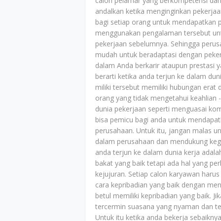
calon pelamar yang berkompetensi da
andalkan ketika menginginkan pekerja
bagi setiap orang untuk mendapatkan p
menggunakan pengalaman tersebut un
pekerjaan sebelumnya. Sehingga perus
mudah untuk beradaptasi dengan pekerja
dalam Anda berkarir ataupun prestasi 
berarti ketika anda terjun ke dalam d
miliki tersebut memiliki hubungan erat
orang yang tidak mengetahui keahlian -
dunia pekerjaan seperti menguasai kom
bisa pemicu bagi anda untuk mendapatk
perusahaan. Untuk itu, jangan malas un
dalam perusahaan dan mendukung kegiat
anda terjun ke dalam dunia kerja adala
bakat yang baik tetapi ada hal yang per
kejujuran. Setiap calon karyawan haru
cara kepribadian yang baik dengan me
betul memiliki kepribadian yang baik. J
tercermin suasana yang nyaman dan t
Untuk itu ketika anda bekerja sebaikny