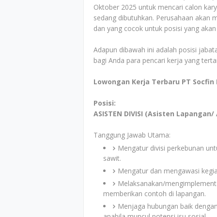
Oktober 2025 untuk mencari calon kary
sedang dibutuhkan. Perusahaan akan men
dan yang cocok untuk posisi yang akan
Adapun dibawah ini adalah posisi jabata
bagi Anda para pencari kerja yang tert
Lowongan Kerja Terbaru PT Socfin 
Posisi:
ASISTEN DIVISI (Asisten Lapangan/ 
Tanggung Jawab Utama:
Mengatur divisi perkebunan un
sawit.
Mengatur dan mengawasi kegiat
Melaksanakan/mengimplementa
memberikan contoh di lapangan.
Menjaga hubungan baik denga
apabila muncul potensi isu sosial.