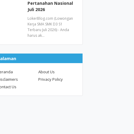
Pertanahan Nasional
Juli 2026
LokerBlog.com (Lowongan
Kerja SMA SMK D3 S1
Terbaru Juli 2026) - Anda
harus ak…
alaman
eranda
About Us
isclaimers
Privacy Policy
ontact Us