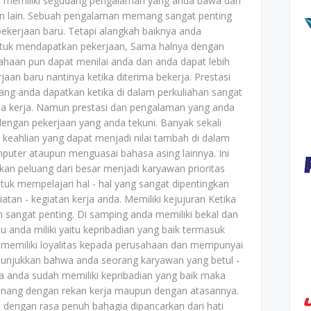
n memiliki segudang pengalaman yang anda bawa dan
an lain. Sebuah pengalaman memang sangat penting
ekerjaan baru. Tetapi alangkah baiknya anda
tuk mendapatkan pekerjaan, Sama halnya dengan
ahaan pun dapat menilai anda dan anda dapat lebih
an baru nantinya ketika diterima bekerja. Prestasi
yang anda dapatkan ketika di dalam perkuliahan sangat
unia kerja. Namun prestasi dan pengalaman yang anda
 dengan pekerjaan yang anda tekuni. Banyak sekali
 keahlian yang dapat menjadi nilai tambah di dalam
puter ataupun menguasai bahasa asing lainnya. Ini
an peluang dari besar menjadi karyawan prioritas
tuk mempelajari hal - hal yang sangat dipentingkan
an - kegiatan kerja anda. Memiliki kejujuran Ketika
h sangat penting. Di samping anda memiliki bekal dan
lu anda miliki yaitu kepribadian yang baik termasuk
s memiliki loyalitas kepada perusahaan dan mempunyai
nunjukkan bahwa anda seorang karyawan yang betul -
ika anda sudah memiliki kepribadian yang baik maka
enang dengan rekan kerja maupun dengan atasannya.
a dengan rasa penuh bahagia dipancarkan dari hati