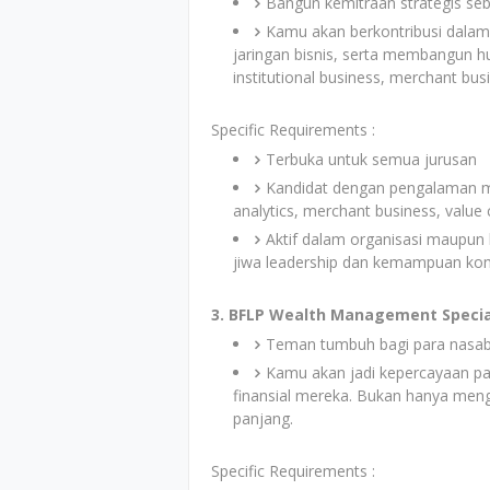
Bangun kemitraan strategis seb
Kamu akan berkontribusi dalam
jaringan bisnis, serta membangun h
institutional business, merchant bus
Specific Requirements :
Terbuka untuk semua jurusan
Kandidat dengan pengalaman m
analytics, merchant business, valu
Aktif dalam organisasi maupun
jiwa leadership dan kemampuan komu
3. BFLP Wealth Management Specia
Teman tumbuh bagi para nasaba
Kamu akan jadi kepercayaan pa
finansial mereka. Bukan hanya meng
panjang.
Specific Requirements :