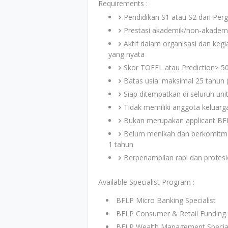
Requirements :
Pendidikan S1 atau S2 dari Perg
Prestasi akademik/non-akademi
Aktif dalam organisasi dan keg
yang nyata
Skor TOEFL atau Prediction≥ 500
Batas usia: maksimal 25 tahun 
Siap ditempatkan di seluruh unit
Tidak memiliki anggota keluarga 
Bukan merupakan applicant BFLP
Belum menikah dan berkomitme
1 tahun
Berpenampilan rapi dan profesi
Available Specialist Program :
BFLP Micro Banking Specialist
BFLP Consumer & Retail Funding S
BFLP Wealth Management Special