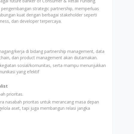
agai future banker of Consumer & Retail Funding.
 pengembangan strategic partnership, memperluas
ubungan kuat dengan berbagai stakeholder seperti
iness, dan developer terpercaya.
agang/kerja di bidang partnership management, data
e chain, dan product management akan diutamakan.
 kegiatan sosial/kornunitas, serta mampu menunjukkan
nikasi yang efektif
list
h prioritas.
ra nasabah prioritas untuk merancang masa depan
elola aset, tapi juga membangun relasi jangka