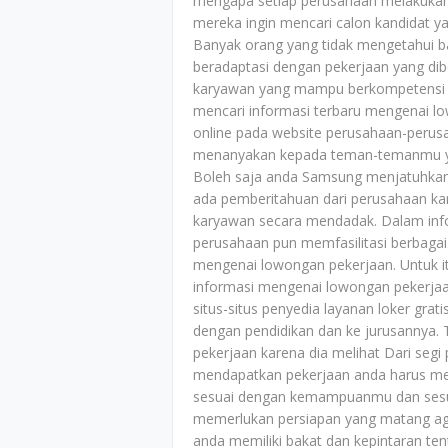
mengapa setiap perusahaan melakukan 
mereka ingin mencari calon kandidat ya
Banyak orang yang tidak mengetahui 
beradaptasi dengan pekerjaan yang dib
karyawan yang mampu berkompetensi 
mencari informasi terbaru mengenai l
online pada website perusahaan-perus
menanyakan kepada teman-temanmu yan
Boleh saja anda Samsung menjatuhkan
ada pemberitahuan dari perusahaan k
karyawan secara mendadak. Dalam info
perusahaan pun memfasilitasi berbaga
mengenai lowongan pekerjaan. Untuk it
informasi mengenai lowongan pekerjaa
situs-situs penyedia layanan loker gra
dengan pendidikan dan ke jurusannya.
pekerjaan karena dia melihat Dari segi
mendapatkan pekerjaan anda harus men
sesuai dengan kemampuanmu dan sesuai 
memerlukan persiapan yang matang aga
anda memiliki bakat dan kepintaran ten