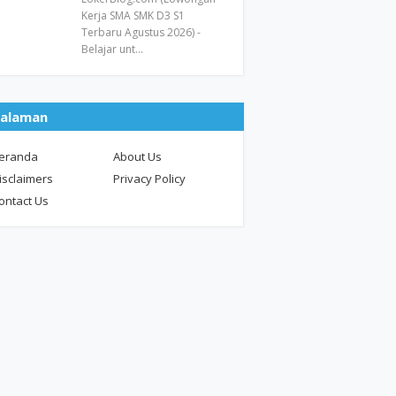
Kerja SMA SMK D3 S1
Terbaru Agustus 2026) -
Belajar unt…
alaman
eranda
About Us
isclaimers
Privacy Policy
ontact Us