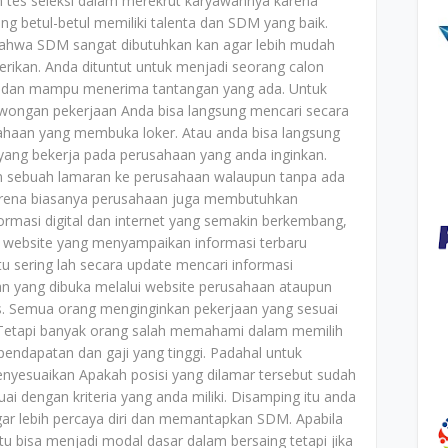
tes seleksi dalam merekrut karyawannya karena
ng betul-betul memiliki talenta dan SDM yang baik.
bahwa SDM sangat dibutuhkan kan agar lebih mudah
erikan. Anda dituntut untuk menjadi seorang calon
dan mampu menerima tantangan yang ada. Untuk
owongan pekerjaan Anda bisa langsung mencari secara
ahaan yang membuka loker. Atau anda bisa langsung
g bekerja pada perusahaan yang anda inginkan.
 sebuah lamaran ke perusahaan walaupun tanpa ada
arena biasanya perusahaan juga membutuhkan
rmasi digital dan internet yang semakin berkembang,
i website yang menyampaikan informasi terbaru
u sering lah secara update mencari informasi
n yang dibuka melalui website perusahaan ataupun
tis. Semua orang menginginkan pekerjaan yang sesuai
 Tetapi banyak orang salah memahami dalam memilih
 pendapatan dan gaji yang tinggi. Padahal untuk
yesuaikan Apakah posisi yang dilamar tersebut sudah
dengan kriteria yang anda miliki. Disamping itu anda
r lebih percaya diri dan memantapkan SDM. Apabila
tu bisa menjadi modal dasar dalam bersaing tetapi jika