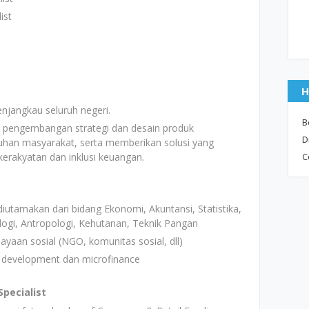
ist
H
njangkau seluruh negeri.
B
 pengembangan strategi dan desain produk
D
han masyarakat, serta memberikan solusi yang
rakyatan dan inklusi keuangan.
C
iutamakan dari bidang Ekonomi, Akuntansi, Statistika,
ologi, Antropologi, Kehutanan, Teknik Pangan
ayaan sosial (NGO, komunitas sosial, dll)
 development dan microfinance
Specialist