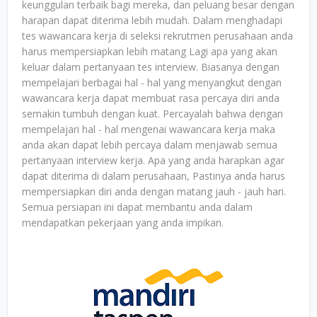
keunggulan terbaik bagi mereka, dan peluang besar dengan
harapan dapat diterima lebih mudah. Dalam menghadapi
tes wawancara kerja di seleksi rekrutmen perusahaan anda
harus mempersiapkan lebih matang Lagi apa yang akan
keluar dalam pertanyaan tes interview. Biasanya dengan
mempelajari berbagai hal - hal yang menyangkut dengan
wawancara kerja dapat membuat rasa percaya diri anda
semakin tumbuh dengan kuat. Percayalah bahwa dengan
mempelajari hal - hal mengenai wawancara kerja maka
anda akan dapat lebih percaya dalam menjawab semua
pertanyaan interview kerja. Apa yang anda harapkan agar
dapat diterima di dalam perusahaan, Pastinya anda harus
mempersiapkan diri anda dengan matang jauh - jauh hari.
Semua persiapan ini dapat membantu anda dalam
mendapatkan pekerjaan yang anda impikan.