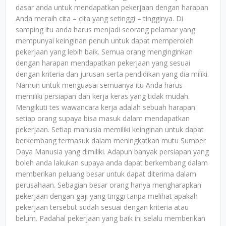
dasar anda untuk mendapatkan pekerjaan dengan harapan
Anda meraih cita – cita yang setinggi – tingginya. Di
samping itu anda harus menjadi seorang pelamar yang
mempunyai keinginan penuh untuk dapat memperoleh
pekerjaan yang lebih baik. Semua orang menginginkan
dengan harapan mendapatkan pekerjaan yang sesuai
dengan kriteria dan jurusan serta pendidikan yang dia miliki.
Namun untuk menguasai semuanya itu Anda harus
memiliki persiapan dan kerja keras yang tidak mudah.
Mengikuti tes wawancara kerja adalah sebuah harapan
setiap orang supaya bisa masuk dalam mendapatkan
pekerjaan. Setiap manusia memiliki keinginan untuk dapat
berkembang termasuk dalam meningkatkan mutu Sumber
Daya Manusia yang dimiliki. Adapun banyak persiapan yang
boleh anda lakukan supaya anda dapat berkembang dalam
memberikan peluang besar untuk dapat diterima dalam
perusahaan. Sebagian besar orang hanya mengharapkan
pekerjaan dengan gaji yang tinggi tanpa melihat apakah
pekerjaan tersebut sudah sesuai dengan kriteria atau
belum. Padahal pekerjaan yang baik ini selalu memberikan