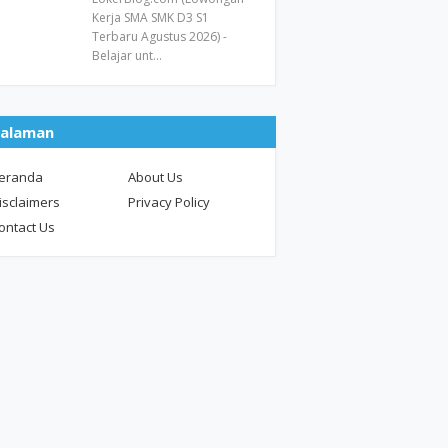
Kerja SMA SMK D3 S1
Terbaru Agustus 2026) -
Belajar unt…
alaman
eranda
About Us
isclaimers
Privacy Policy
ontact Us