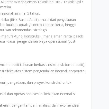
: Akuntansi/Manajemen/Teknik Industri / Teknik Sipil /
rmatika
rasional minimal 5 tahun.
 risiko (Risk-Based Audit), mulai dari penyusunan
an kualitas (quality control) kertas kerja, hingga
enulisan rekomendasi strategis
 (manufaktur & konstruksi), manajemen rantai pasok
dasar-dasar pengendalian biaya operasional (cost
ana audit tahunan berbasis risiko (risk-based audit).
i efektivitas sistem pengendalian internal, corporate
.
ional, pengadaan, dan proyek konstruksi untuk
nsial dan operasional sesuai kebijakan internal &
hensif dengan temuan, analisis, dan rekomendasi