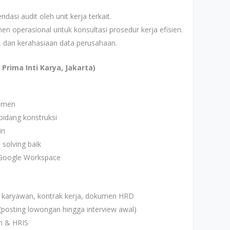
asi audit oleh unit kerja terkait.
n operasional untuk konsultasi prosedur kerja efisien.
s, dan kerahasiaan data perusahaan.
Prima Inti Karya, Jakarta)
jemen
bidang konstruksi
in
 solving baik
 Google Workspace
a karyawan, kontrak kerja, dokumen HRD
posting lowongan hingga interview awal)
n & HRIS