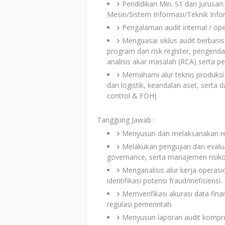
Pendidikan Min. S1 dari Jurusan
Mesin/Sistem Informasi/Teknik Info
Pengalaman audit internal / ope
Menguasai siklus audit berbasis
program dan risk register, pengendali
analisis akar masalah (RCA) serta p
Memahami alur teknis produksi
dan logistik, keandalan aset, serta 
control & FOH)
Tanggung Jawab :
Menyusun dan melaksanakan renc
Melakukan pengujian dan evaluas
governance, serta manajemen risiko
Menganalisis alur kerja operas
identifikasi potensi fraud/inefisiensi.
Memverifikasi akurasi data fina
regulasi pemerintah.
Menyusun laporan audit kompre