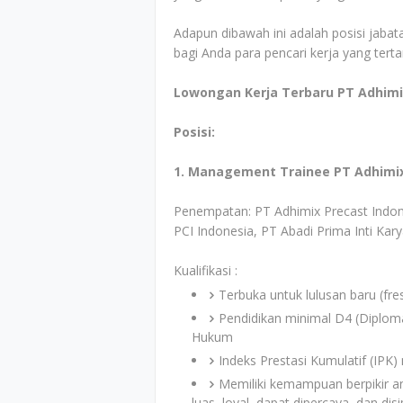
Adapun dibawah ini adalah posisi jabata
bagi Anda para pencari kerja yang tert
Lowongan Kerja Terbaru PT Adhimi
Posisi:
1. Management Trainee PT Adhimix
Penempatan: PT Adhimix Precast Indon
PCI Indonesia, PT Abadi Prima Inti Kary
Kualifikasi :
Terbuka untuk lulusan baru (fre
Pendidikan minimal D4 (Diploma 
Hukum
Indeks Prestasi Kumulatif (IPK)
Memiliki kemampuan berpikir an
luas, loyal, dapat dipercaya, dan disip