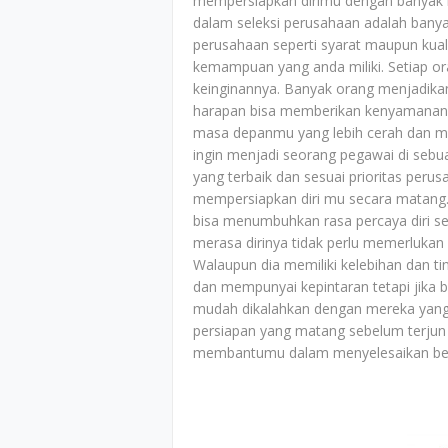
mempersiapkan dirimu dengan banyak bel
dalam seleksi perusahaan adalah banya
perusahaan seperti syarat maupun kuali
kemampuan yang anda miliki. Setiap or
keinginannya. Banyak orang menjadika
harapan bisa memberikan kenyamanan 
masa depanmu yang lebih cerah dan men
ingin menjadi seorang pegawai di sebu
yang terbaik dan sesuai prioritas per
mempersiapkan diri mu secara matang.
bisa menumbuhkan rasa percaya diri se
merasa dirinya tidak perlu memerlukan 
Walaupun dia memiliki kelebihan dan ti
dan mempunyai kepintaran tetapi jika 
mudah dikalahkan dengan mereka yang t
persiapan yang matang sebelum terjun 
membantumu dalam menyelesaikan ber