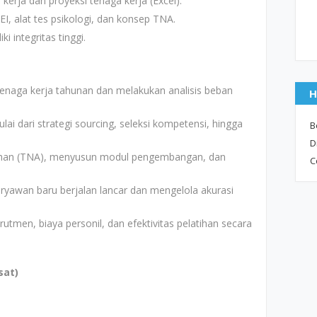
kerja dan proyeksi tenaga kerja (Excel).
, alat tes psikologi, dan konsep TNA.
ki integritas tinggi.
naga kerja tahunan dan melakukan analisis beban
H
i dari strategi sourcing, seleksi kompetensi, hingga
B
D
ihan (TNA), menyusun modul pengembangan, dan
C
ryawan baru berjalan lancar dan mengelola akurasi
rutmen, biaya personil, dan efektivitas pelatihan secara
sat)