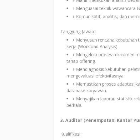
Mahir melakukan analisis beban 
Menguasai teknik wawancara BEI
Komunikatif, analitis, dan memili
Tanggung Jawab :
Menyusun rencana kebutuhan te
kerja (Workload Analysis).
Mengelola proses rekrutmen mula
tahap offering.
Mendiagnosis kebutuhan pelat
mengevaluasi efektivitasnya.
Memastikan proses adaptasi ka
database karyawan.
Menyajikan laporan statistik rek
berkala.
3. Auditor (Penempatan: Kantor Pu
Kualifikasi :